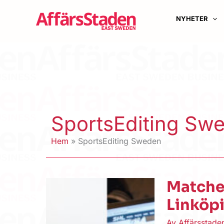
Hoppa
till
NYHETER
innehåll
SportsEditing Sw
Hem
SportsEditing Sweden
Matche
Linköp
Av
Affärsstad