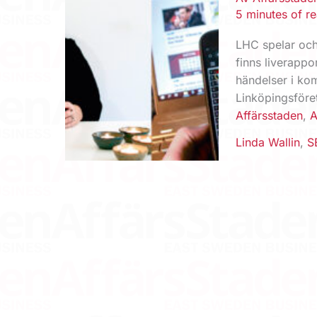
5 minutes of r
LHC spelar och 
finns liverapp
händelser i ko
Linköpingsföre
Affärsstaden
,
A
Linda Wallin
,
S