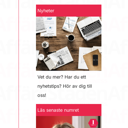
Nyheter
Vet du mer? Har du ett
nyhetstips? Hör av dig till
oss!
Läs senaste numret