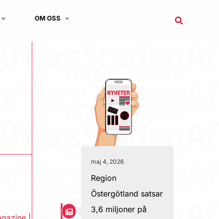
OM OSS
Sök
maj 4, 2026
Region
Östergötland satsar
3,6 miljoner på
gazine
|