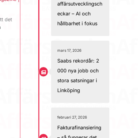
affärsutvecklingsch
eckar – AI och
tt det
hållbarhet i fokus
a
mars 17, 2026
Saabs rekordår: 2
000 nya jobb och
stora satsningar i
Linköping
februari 27, 2026
Fakturafinansiering
– så fungerar det