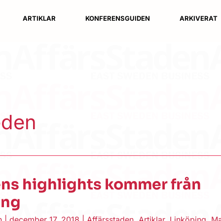
ARTIKLAR
KONFERENSGUIDEN
ARKIVERAT
eden
ns highlights kommer från
ing
en
|
december 17, 2018
|
Affärsstaden
,
Artiklar
,
Linköping
,
Ma