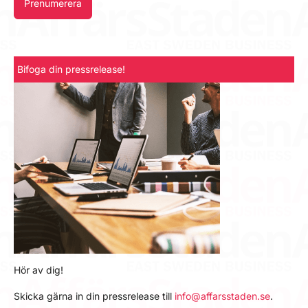
Prenumerera
Bifoga din pressrelease!
Hör av dig!
Skicka gärna in din pressrelease till
info@affarsstaden.se
.