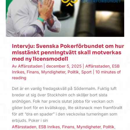
Intervju: Svenska Pokerförbundet om hur
misstänkt penningtvätt skall motverkas
med ny licensmodell
Av
Affärsstaden
|
december 5, 2025
|
Affärsstaden
,
ESB
Inrikes
,
Finans
,
Myndigheter
,
Politik
,
Sport
|
10 minutes of
reading
Det är en vanlig fredagskväll på Södermalm. Fuktig luft
breder ut sig över Stockholm och sköljer bort sista
snöhögen. Folk har precis slutat jobba för veckan och
glider bort för en kvällskopp, lite skitsnack men framförallt
för att “dra en spader” i den veckovisa turneringen som
erbjuds. Poker i sin
Affärsstaden
,
ESB Inrikes
,
Finans
,
Myndigheter
,
Politik
,