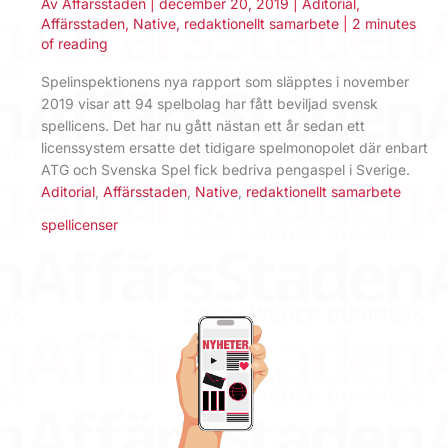
Av
Affärsstaden
|
december 20, 2019
|
Aditorial
,
Affärsstaden
,
Native
,
redaktionellt samarbete
|
2 minutes
of reading
Spelinspektionens nya rapport som släpptes i november
2019 visar att 94 spelbolag har fått beviljad svensk
spellicens. Det har nu gått nästan ett år sedan ett
licenssystem ersatte det tidigare spelmonopolet där enbart
ATG och Svenska Spel fick bedriva pengaspel i Sverige.
Aditorial
,
Affärsstaden
,
Native
,
redaktionellt samarbete
spellicenser