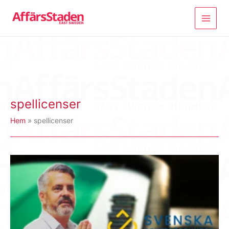
Hoppa
till
innehåll
spellicenser
Hem
spellicenser