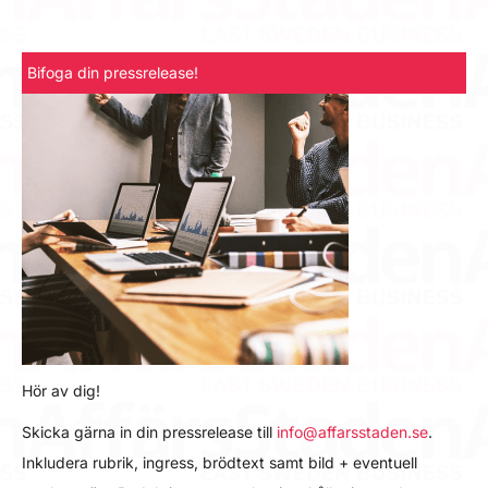
Bifoga din pressrelease!
Hör av dig!
Skicka gärna in din pressrelease till
info@affarsstaden.se
.
Inkludera rubrik, ingress, brödtext samt bild + eventuell