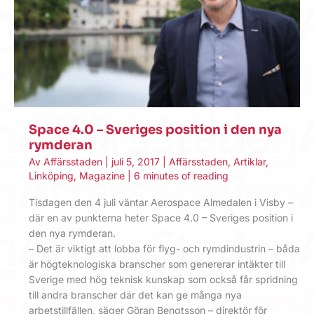
Space 4.0 – Sveriges position i den nya
rymderan
Av
Affärsstaden
|
juli 5, 2017
|
Affärsstaden
,
Artiklar
,
Linköping
,
Magazine
|
6 minutes of reading
Tisdagen den 4 juli väntar Aerospace Almedalen i Visby –
där en av punkterna heter Space 4.0 – Sveriges position i
den nya rymderan.
– Det är viktigt att lobba för flyg- och rymdindustrin – båda
är högteknologiska branscher som genererar intäkter till
Sverige med hög teknisk kunskap som också får spridning
till andra branscher där det kan ge många nya
arbetstillfällen, säger Göran Bengtsson – direktör för