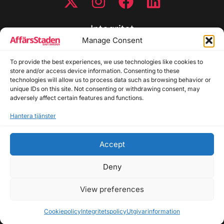
Integritet
Manage Consent
Integritetspolicy
To provide the best experiences, we use technologies like cookies to
Cookiepolicy
store and/or access device information. Consenting to these
Disclaimer
technologies will allow us to process data such as browsing behavior or
Redaktionell policy
unique IDs on this site. Not consenting or withdrawing consent, may
Utgivarinformation
adversely affect certain features and functions.
Hantera tjänster
Kontakta oss
Accept
Allmänna frågor: info@affarsstaden.se | Tipsa
redaktionen: tips@affarsstaden.se | Annonsera:
Deny
annons@affarsstaden.se
View preferences
© 2026 Affärsstaden.se | 2025 Alla rättigheter
reserverade
Cookiepolicy
Integritetspolicy
Utgivarinformation