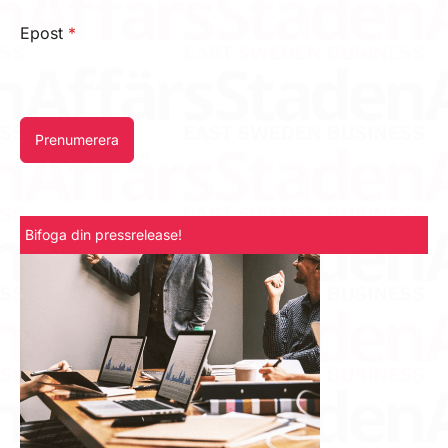
Epost
*
Prenumerera
Bifoga din pressrelease!