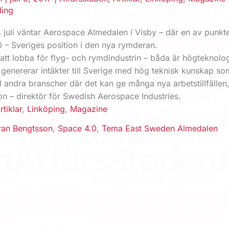
ding
 juli väntar Aerospace Almedalen i Visby – där en av punkt
0 – Sveriges position i den nya rymderan.
t att lobba för flyg- och rymdindustrin – båda är högteknolo
genererar intäkter till Sverige med hög teknisk kunskap s
ill andra branscher där det kan ge många nya arbetstillfällen
n – direktör för Swedish Aerospace Industries.
rtiklar
,
Linköping
,
Magazine
ran Bengtsson
,
Space 4.0
,
Tema East Sweden Almedalen