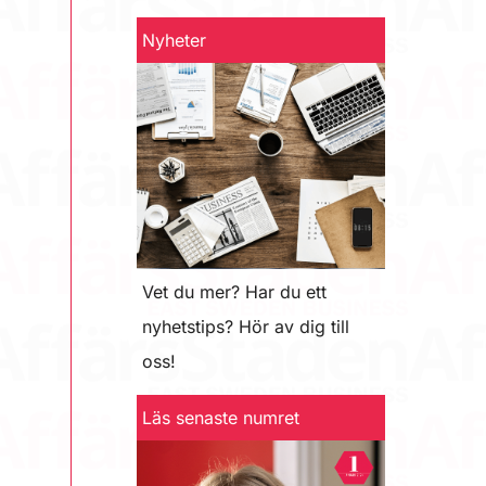
Nyheter
Vet du mer? Har du ett
nyhetstips? Hör av dig till
oss!
Läs senaste numret