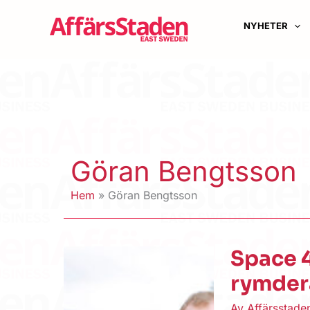
Hoppa
till
NYHETER
innehåll
Göran Bengtsson
Hem
Göran Bengtsson
Space 4
rymder
Av
Affärsstad