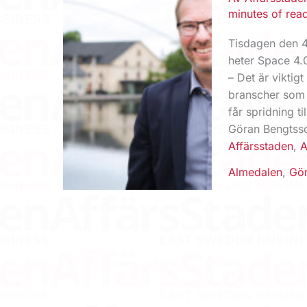
minutes of rea
Tisdagen den 4
heter Space 4.
– Det är viktig
branscher som 
får spridning t
Göran Bengtsso
Affärsstaden
,
A
Almedalen
,
Gö