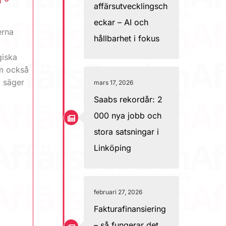
affärsutvecklingsch
eckar – AI och
erna
hållbarhet i fokus
giska
om också
, säger
mars 17, 2026
Saabs rekordår: 2
000 nya jobb och
stora satsningar i
Linköping
februari 27, 2026
Fakturafinansiering
– så fungerar det