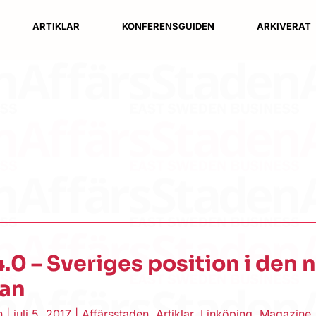
ARTIKLAR
KONFERENSGUIDEN
ARKIVERAT
.0 – Sveriges position i den 
an
en
|
juli 5, 2017
|
Affärsstaden
,
Artiklar
,
Linköping
,
Magazine