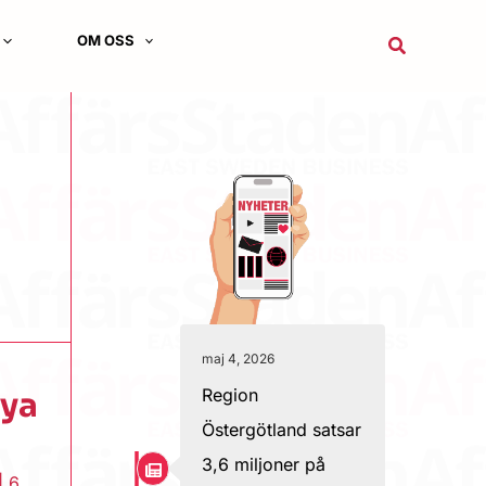
OM OSS
Sök
maj 4, 2026
Region
nya
Östergötland satsar
3,6 miljoner på
|
6