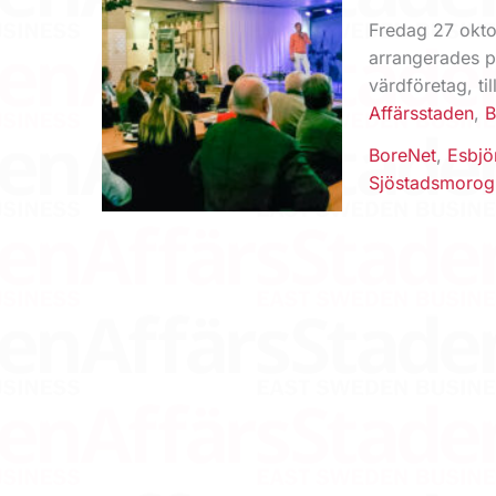
Fredag 27 okto
arrangerades 
värdföretag, ti
Affärsstaden
,
B
BoreNet
,
Esbjö
Sjöstadsmorog