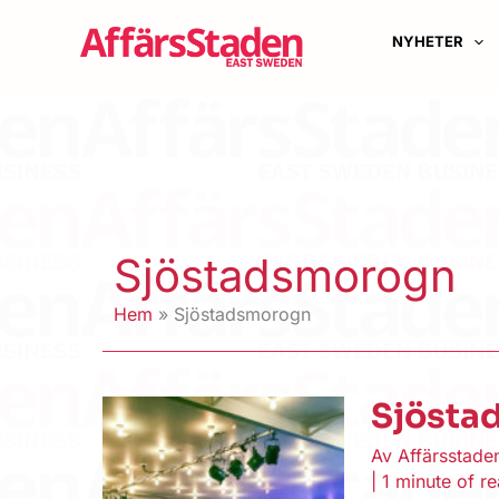
Hoppa
till
NYHETER
innehåll
Sjöstadsmorogn
Hem
Sjöstadsmorogn
Sjösta
Av
Affärsstad
|
1 minute of r