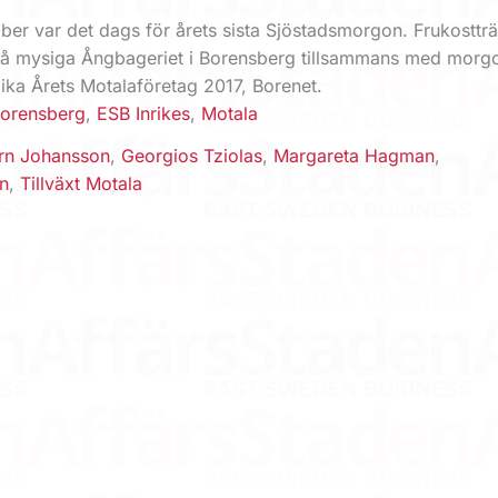
ber var det dags för årets sista Sjöstadsmorgon. Frukostträ
på mysiga Ångbageriet i Borensberg tillsammans med morg
llika Årets Motalaföretag 2017, Borenet.
orensberg
,
ESB Inrikes
,
Motala
rn Johansson
,
Georgios Tziolas
,
Margareta Hagman
,
n
,
Tillväxt Motala