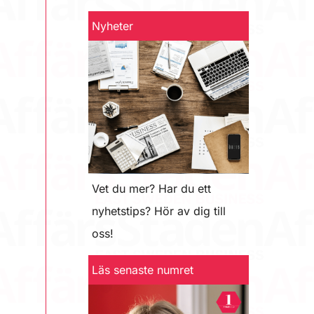
Nyheter
Vet du mer? Har du ett
nyhetstips? Hör av dig till
oss!
Läs senaste numret