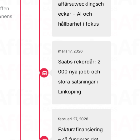
affärsutvecklingsch
ffen
eckar – AI och
onens
hållbarhet i fokus
mars 17, 2026
Saabs rekordår: 2
000 nya jobb och
stora satsningar i
Linköping
februari 27, 2026
Fakturafinansiering
– så fungerar det