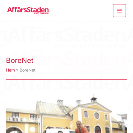
Hoppa
till
innehåll
BoreNet
Hem
BoreNet