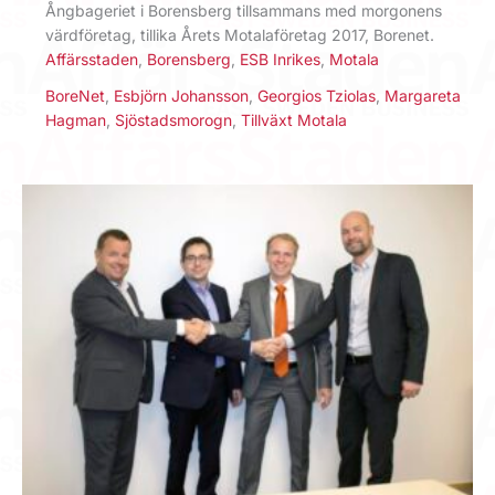
Ångbageriet i Borensberg tillsammans med morgonens
värdföretag, tillika Årets Motalaföretag 2017, Borenet.
Affärsstaden
,
Borensberg
,
ESB Inrikes
,
Motala
BoreNet
,
Esbjörn Johansson
,
Georgios Tziolas
,
Margareta
Hagman
,
Sjöstadsmorogn
,
Tillväxt Motala