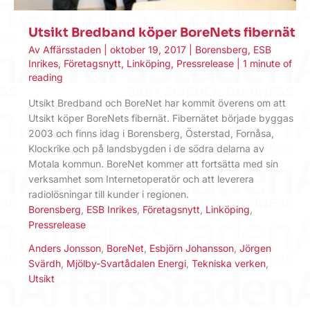
Utsikt Bredband köper BoreNets fibernät
Av
Affärsstaden
|
oktober 19, 2017
|
Borensberg
,
ESB
Inrikes
,
Företagsnytt
,
Linköping
,
Pressrelease
|
1 minute of
reading
Utsikt Bredband och BoreNet har kommit överens om att
Utsikt köper BoreNets fibernät. Fibernätet började byggas
2003 och finns idag i Borensberg, Österstad, Fornåsa,
Klockrike och på landsbygden i de södra delarna av
Motala kommun. BoreNet kommer att fortsätta med sin
verksamhet som Internetoperatör och att leverera
radiolösningar till kunder i regionen.
Borensberg
,
ESB Inrikes
,
Företagsnytt
,
Linköping
,
Pressrelease
Anders Jonsson
,
BoreNet
,
Esbjörn Johansson
,
Jörgen
Svärdh
,
Mjölby-Svartådalen Energi
,
Tekniska verken
,
Utsikt