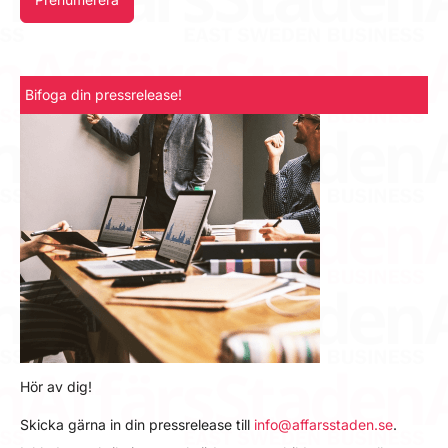
Bifoga din pressrelease!
Hör av dig!
Skicka gärna in din pressrelease till
info@affarsstaden.se
.