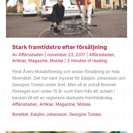
Stark framtidstro efter försäljning
Av
Affärsstaden
|
november 23, 2017
|
Affärsstaden
,
Artiklar
,
Magazine
,
Motala
|
3 minutes of reading
Först Årets Motalaföretag och sedan försäljning av hela
fibernätet. Det har hänt mycket för Esbjörn Johansson och
Georgios Tziolas under året. Men så är också Borenet
företaget som under 15 år vuxit fram från ett schakt i
backen till ett av regionens starkaste framtidsbolag.
Affärsstaden
,
Artiklar
,
Magazine
,
Motala
BoreNet
,
Esbjörn Johansson
,
Georgios Tziolas