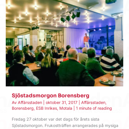
Sjöstadsmorgon Borensberg
Av
Affärsstaden
|
oktober 31, 2017
|
Affärsstaden
,
Borensberg
,
ESB Inrikes
,
Motala
|
1 minute of reading
Fredag 27 oktober var det dags för årets sista
Sjöstadsmorgon. Frukostträffen arrangerades på mysiga