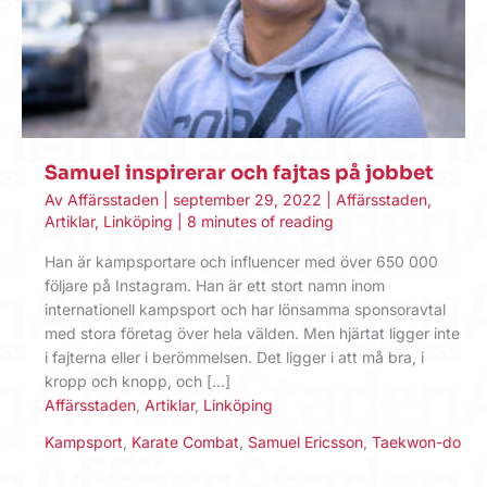
Samuel inspirerar och fajtas på jobbet
Av
Affärsstaden
|
september 29, 2022
|
Affärsstaden
,
Artiklar
,
Linköping
|
8 minutes of reading
Han är kampsportare och influencer med över 650 000
följare på Instagram. Han är ett stort namn inom
internationell kampsport och har lönsamma sponsoravtal
med stora företag över hela välden. Men hjärtat ligger inte
i fajterna eller i berömmelsen. Det ligger i att må bra, i
kropp och knopp, och […]
Affärsstaden
,
Artiklar
,
Linköping
Kampsport
,
Karate Combat
,
Samuel Ericsson
,
Taekwon-do