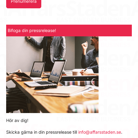
Prenumerera
Bifoga din pressrelease!
Hör av dig!
Skicka gärna in din pressrelease till
info@affarsstaden.se
.