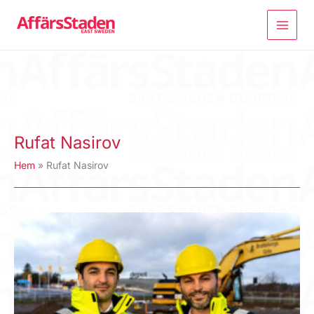
Hoppa
till
innehåll
Rufat Nasirov
Hem
Rufat Nasirov