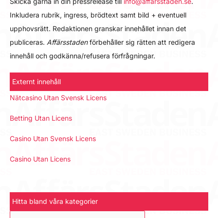
Skicka gärna in din pressrelease till
info@affarsstaden.se
.
Inkludera rubrik, ingress, brödtext samt bild + eventuell
upphovsrätt. Redaktionen granskar innehållet innan det
publiceras.
Affärsstaden
förbehåller sig rätten att redigera
innehåll och godkänna/refusera förfrågningar.
Externt innehåll
Nätcasino Utan Svensk Licens
Betting Utan Licens
Casino Utan Svensk Licens
Casino Utan Licens
Hitta bland våra kategorier