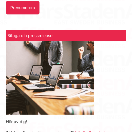
Prenumerera
Bifoga din pressrelease!
Hör av dig!