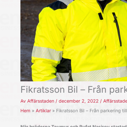
Fikratsson Bil – Från park
Av
Affärsstaden
/
december 2, 2022
/
Affärsstad
Hem
Artiklar
Fikratsson Bil – Från parkering til
När bröderna Teymur och Rufat Nasirov startade 