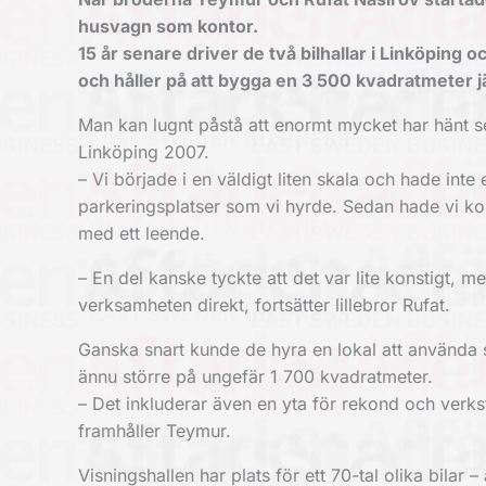
husvagn som kontor.
15 år senare driver de två bilhallar i Linköping
och håller på att bygga en 3 500 kvadratmeter j
Man kan lugnt påstå att enormt mycket har hänt s
Linköping 2007.
– Vi började i en väldigt liten skala och hade int
parkeringsplatser som vi hyrde. Sedan hade vi kon
med ett leende.
– En del kanske tyckte att det var lite konstigt, me
verksamheten direkt, fortsätter lillebror Rufat.
Ganska snart kunde de hyra en lokal att använda s
ännu större på ungefär 1 700 kvadratmeter.
– Det inkluderar även en yta för rekond och verkst
framhåller Teymur.
Visningshallen har plats för ett 70-tal olika bila