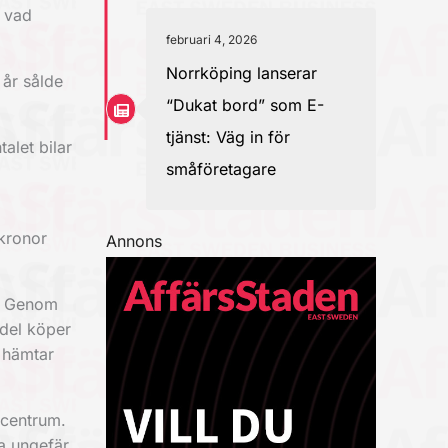
a vad
februari 4, 2026
Norrköping lanserar
 år sålde
“Dukat bord” som E-
tjänst: Väg in för
alet bilar
småföretagare
 kronor
Annons
e. Genom
edel köper
 hämtar
pcentrum.
ha ungefär