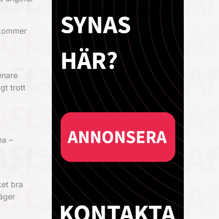
m kommer
enare
gt trott
ma –
ket bra
säger