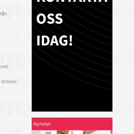
från
ond.
r kronor
Nyheter