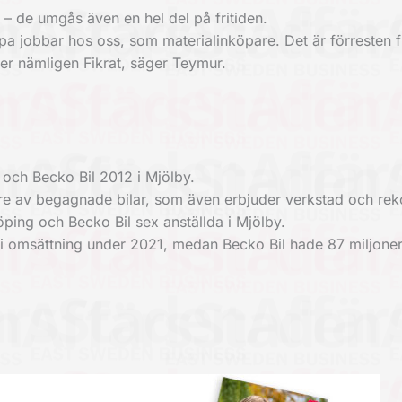
a – de umgås även en hel del på fritiden.
ppa jobbar hos oss, som materialinköpare. Det är förresten 
er nämligen Fikrat, säger Teymur.
 och Becko Bil 2012 i Mjölby.
 av begagnade bilar, som även erbjuder verkstad och rek
köping och Becko Bil sex anställda i Mjölby.
 i omsättning under 2021, medan Becko Bil hade 87 miljone