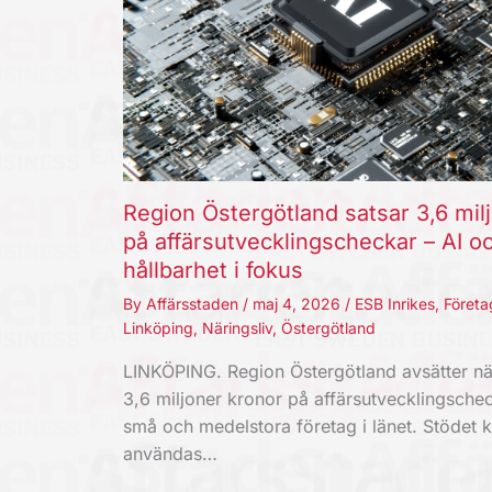
Region Östergötland satsar 3,6 mil
på affärsutvecklingscheckar – AI o
hållbarhet i fokus
By
Affärsstaden
/
maj 4, 2026
/
ESB Inrikes
,
Företa
Linköping
,
Näringsliv
,
Östergötland
LINKÖPING. Region Östergötland avsätter nä
3,6 miljoner kronor på affärsutvecklingschec
små och medelstora företag i länet. Stödet 
användas…