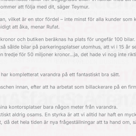
 kommer att följa med dit, säger Teymur.
E4:an, vilket är en stor fördel – inte minst för alla kunder so
idigt att åka, menar Rufat.
kronor och butiken beräknas ha plats för ungefär 100 bilar.
så sålde bilar på parkeringsplatser utomhus, att vi i 15 år s
n tredje för 50 miljoner kronor…ja, det hade vi nog inte rikti
har kompletterat varandra på ett fantastiskt bra sätt.
hen innan, efter att ha arbetat som billackerare på en fir
sina kontorsplatser bara någon meter från varandra.
tiskt aldrig osams. En styrka är att vi alltid har haft en myc
då det hela tiden är nya frågeställningar att ta hand om, 