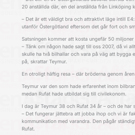
20 anställda där, en del anställda från Linköping
– Det är ett väldigt bra och attraktivt läge intill 
utanför Östergötland eftersom det går fort och sm
Satsningen kommer att kosta ungefär 50 miljoner 
– Tänk om någon hade sagt till oss 2007, då vi allt
skulle ha två bilhallar och vara på väg att bygga e
på, skrattar Teymur.
En otroligt häftig resa – där bröderna genom åren 
Teymur var den som hade erfarenhet inom bilbransc
medan Rufat hade utbildat sig till civilekonom.
I dag är Teymur 38 och Rufat 34 år – och de har 
– Det fungerar jättebra att jobba ihop och vi är fak
kommunikation med varandra. Den pågår ständigt, 
Rufat.