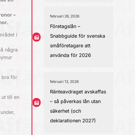
ronor –
februari 26, 2026
nor.
Företagslån –
mrådet i
Snabbguide för svenska
småföretagare att
på några
använda för 2026
Teymur
 bra för
februari 13, 2026
Ränteavdraget avskaffas
t till en
– så påverkas lån utan
säkerhet (och
kunder,
deklarationen 2027)