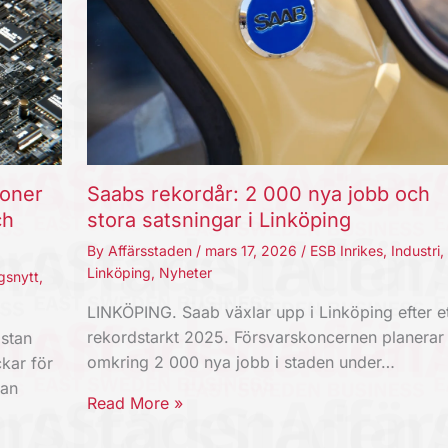
joner
Saabs rekordår: 2 000 nya jobb och
ch
stora satsningar i Linköping
By
Affärsstaden
/
mars 17, 2026
/
ESB Inrikes
,
Industri
,
Linköping
,
Nyheter
gsnytt
,
LINKÖPING. Saab växlar upp i Linköping efter et
rekordstarkt 2025. Försvarskoncernen planerar
stan
omkring 2 000 nya jobb i staden under…
kar för
kan
Read More »