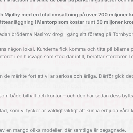
 och Mjölby med en total omsättning på över 200 miljoner k
ätteanläggning i Mantorp som kostar runt 50 miljoner kro
edan bröderna Nasirov drog i gång sitt företag på Tornbyo
e ens någon lokal. Kunderna fick komma och titta på bilarna 
toret i en husvagn som stod där intill, berättar storebror 
n de märkte fort att vi är seriösa och ärliga. Därför gick det
om både bilhall och kontor – och den har sedan dess bytts u
ad, som vi tycker är väldigt viktigt att kunna erbjuda våra 
r – av en mängd olika modeller, där samtliga är begagnade.