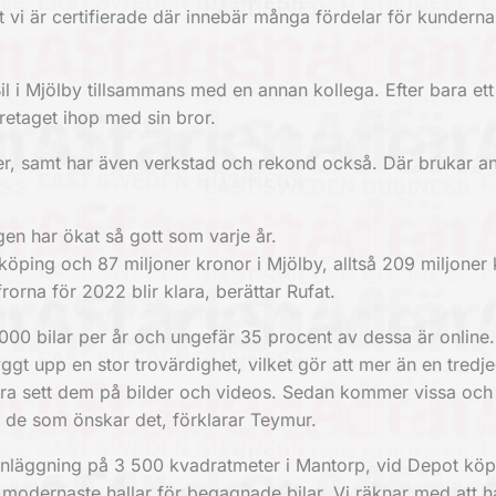
vi är certifierade där innebär många fördelar för kundern
 i Mjölby tillsammans med en annan kollega. Efter bara ett
öretaget ihop med sin bror.
r, samt har även verkstad och rekond också. Där brukar ant
en har ökat så gott som varje år.
köping och 87 miljoner kronor i Mjölby, alltså 209 miljoner
rorna för 2022 blir klara, berättar Rufat.
1 000 bilar per år och ungefär 35 procent av dessa är onlin
t upp en stor trovärdighet, vilket gör att mer än en tredj
bara sett dem på bilder och videos. Sedan kommer vissa och
r de som önskar det, förklarar Teymur.
ätteanläggning på 3 500 kvadratmeter i Mantorp, vid Depot kö
h modernaste hallar för begagnade bilar. Vi räknar med att 