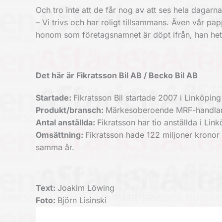
Och tro inte att de får nog av att ses hela dagarn
– Vi trivs och har roligt tillsammans. Även vår pa
honom som företagsnamnet är döpt ifrån, han het
Det här är Fikratsson Bil AB / Becko Bil AB
Startade:
Fikratsson Bil startade 2007 i Linköping
Produkt/bransch:
Märkesoberoende MRF-handlare
Antal anställda:
Fikratsson har tio anställda i Lin
Omsättning:
Fikratsson hade 122 miljoner kronor
samma år.
Text:
Joakim Löwing
Foto:
Björn Lisinski