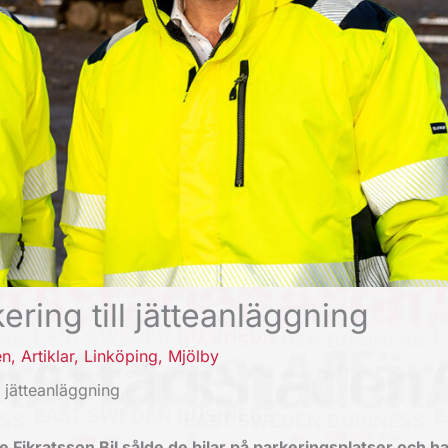
ering till jätteanläggning
en
,
Artiklar
,
Linköping
,
Mjölby
l jätteanläggning
Fikratsson Bil sålde de bilar på parkeringsplatser och h