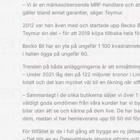
– Vi är en märkesoberoende MRF-handlare och att 
gäller bland annat garantier, säger Teymur.
2012 var han även med och startade upp Becko Bil
Teymur sin del – för att 2019 köpa tillbaka hela f
Becko Bil har en yta på ungefär 1 100 kvadratmete
i hallen ligga på ungefär 60.
Trenden på båda anläggningarna är att omsättning
– Under 2021 låg den på 122 miljoner kronor i Lin
totalt och det kan mycket väl bli en ökning när siff
– Sammanlagt i de olika butikerna säljer vi över 
väldigt goda omdömen från våra kunder har vi bygg
bilar utan att se och känna på dem live. De har 
dem, medan vi har hemleverans upp till 50 mil fö
För tillfället är de i full gång att bygga en ny j
– Det blir en av Östergötlands absolut största oc