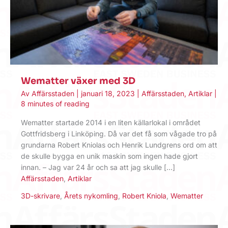
Wematter växer med 3D
Av
Affärsstaden
|
januari 18, 2023
|
Affärsstaden
,
Artiklar
|
8 minutes of reading
Wematter startade 2014 i en liten källarlokal i området
Gottfridsberg i Linköping. Då var det få som vågade tro på
grundarna Robert Kniolas och Henrik Lundgrens ord om att
de skulle bygga en unik maskin som ingen hade gjort
innan. – Jag var 24 år och sa att jag skulle […]
Affärsstaden
,
Artiklar
3D-skrivare
,
Årets nykomling
,
Robert Kniola
,
Wematter