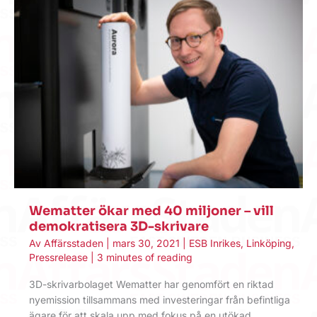
Wematter ökar med 40 miljoner – vill
demokratisera 3D-skrivare
Av
Affärsstaden
|
mars 30, 2021
|
ESB Inrikes
,
Linköping
,
Pressrelease
|
3 minutes of reading
3D-skrivarbolaget Wematter har genomfört en riktad
nyemission tillsammans med investeringar från befintliga
ägare för att skala upp med fokus på en utökad