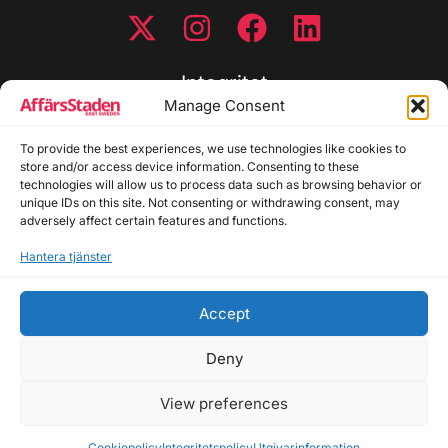
Integritet
Manage Consent
Integritetspolicy
To provide the best experiences, we use technologies like cookies to
Cookiepolicy
store and/or access device information. Consenting to these
Disclaimer
technologies will allow us to process data such as browsing behavior or
Redaktionell policy
unique IDs on this site. Not consenting or withdrawing consent, may
Utgivarinformation
adversely affect certain features and functions.
Hantera tjänster
Kontakta oss
Accept
Allmänna frågor: info@affarsstaden.se | Tipsa
redaktionen: tips@affarsstaden.se | Annonsera:
Deny
annons@affarsstaden.se
View preferences
© 2026 Affärsstaden.se | 2025 Alla rättigheter
reserverade
Cookiepolicy
Integritetspolicy
Utgivarinformation