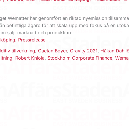
get Wematter har genomfört en riktad nyemission tillsamm
rån befintliga ägare för att skala upp med fokus på en utök
nom sälj, marknad och produktion.
nköping
,
Pressrelease
ditiv tillverkning
,
Gaetan Boyer
,
Gravity 2021
,
Håkan Dahllö
ltning
,
Robert Kniola
,
Stockholm Corporate Finance
,
Wemat