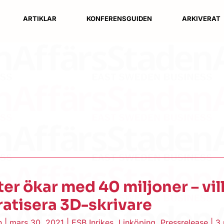
ARTIKLAR
KONFERENSGUIDEN
ARKIVERAT
r ökar med 40 miljoner – vil
atisera 3D-skrivare
en
|
mars 30, 2021
|
ESB Inrikes
,
Linköping
,
Pressrelease
|
3 