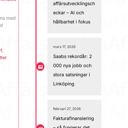
affärsutvecklingsch
eckar – AI och
ans med
hållbarhet i fokus
ad
mars 17, 2026
f
,
Saabs rekordår: 2
ter
000 nya jobb och
stora satsningar i
Linköping
februari 27, 2026
Fakturafinansiering
– så fungerar det