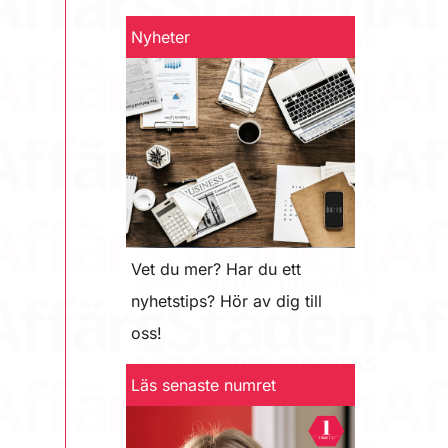
Nyheter
Vet du mer? Har du ett
nyhetstips? Hör av dig till
oss!
Läs senaste numret