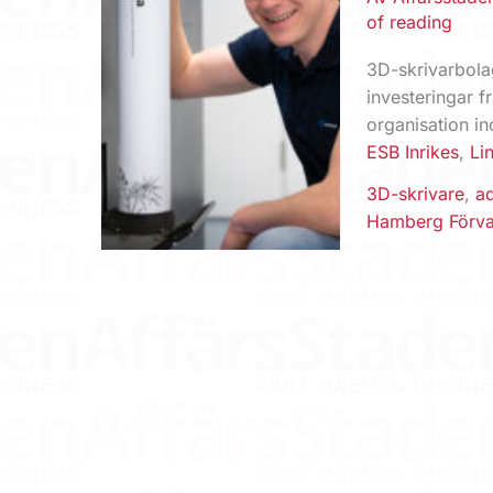
of reading
3D-skrivarbola
investeringar f
organisation i
ESB Inrikes
,
Li
3D-skrivare
,
ad
Hamberg Förva