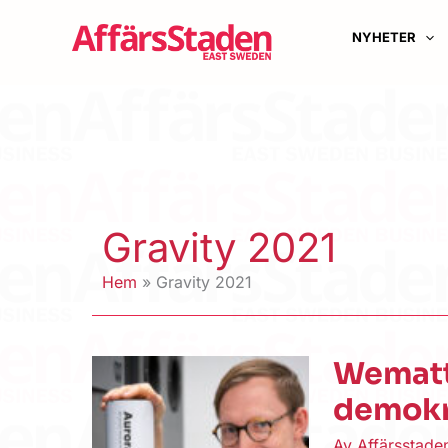
Hoppa
till
NYHETER
innehåll
Gravity 2021
Hem
Gravity 2021
Wematte
demokr
Av
Affärsstad