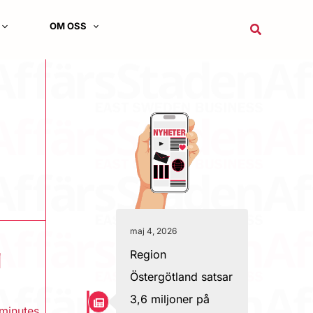
OM OSS
Sök
maj 4, 2026
Region
l
Östergötland satsar
3,6 miljoner på
minutes