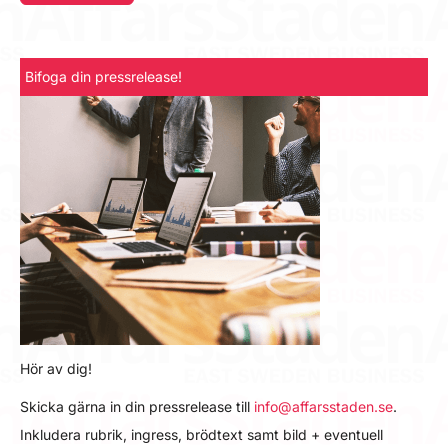
Bifoga din pressrelease!
Hör av dig!
Skicka gärna in din pressrelease till
info@affarsstaden.se
.
Inkludera rubrik, ingress, brödtext samt bild + eventuell