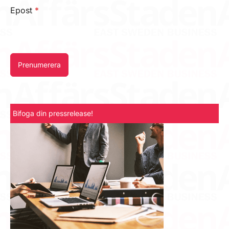
Epost
*
Prenumerera
Bifoga din pressrelease!