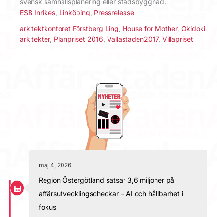
svensk samhällsplanering eller stadsbyggnad.
ESB Inrikes
,
Linköping
,
Pressrelease
arkitektkontoret Förstberg Ling
,
House for Mother
,
Okidoki
arkitekter
,
Planpriset 2016
,
Vallastaden2017
,
Villapriset
maj 4, 2026
Region Östergötland satsar 3,6 miljoner på
affärsutvecklingscheckar – AI och hållbarhet i
fokus