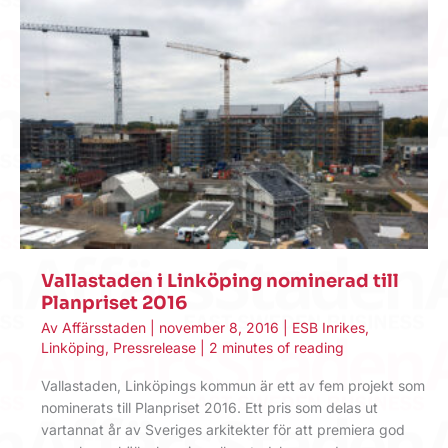
Vallastaden i Linköping nominerad till
Planpriset 2016
Av
Affärsstaden
|
november 8, 2016
|
ESB Inrikes
,
Linköping
,
Pressrelease
|
2 minutes of reading
Vallastaden, Linköpings kommun är ett av fem projekt som
nominerats till Planpriset 2016. Ett pris som delas ut
vartannat år av Sveriges arkitekter för att premiera god