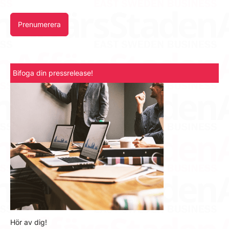
Prenumerera
Bifoga din pressrelease!
Hör av dig!