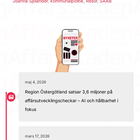
Joanna Sjölander
,
kommunalpolitik
,
Resor
,
SAAB
maj 4, 2026
Region Östergötland satsar 3,6 miljoner på
affärsutvecklingscheckar – AI och hållbarhet i
fokus
mars 17, 2026