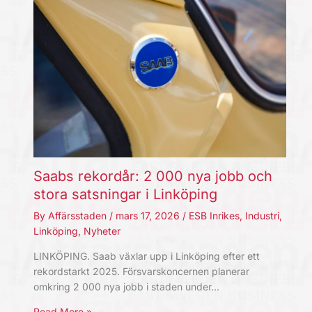
Saabs rekordår: 2 000 nya jobb och
stora satsningar i Linköping
By
Affärsstaden
/
mars 17, 2026
/
ESB Inrikes
,
Industri
,
Linköping
,
Nyheter
LINKÖPING. Saab växlar upp i Linköping efter ett
rekordstarkt 2025. Försvarskoncernen planerar
omkring 2 000 nya jobb i staden under…
Read More »