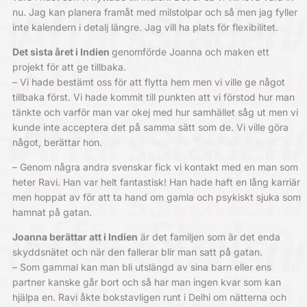
nu. Jag kan planera framåt med milstolpar och så men jag fyller
inte kalendern i detalj längre. Jag vill ha plats för flexibilitet.
Det sista året i Indien
genomförde Joanna och maken ett
projekt för att ge tillbaka.
– Vi hade bestämt oss för att flytta hem men vi ville ge något
tillbaka först. Vi hade kommit till punkten att vi förstod hur man
tänkte och varför man var okej med hur samhället såg ut men vi
kunde inte acceptera det på samma sätt som de. Vi ville göra
något, berättar hon.
– Genom några andra svenskar fick vi kontakt med en man som
heter Ravi. Han var helt fantastisk! Han hade haft en lång karriär
men hoppat av för att ta hand om gamla och psykiskt sjuka som
hamnat på gatan.
Joanna berättar att i Indien
är det familjen som är det enda
skyddsnätet och när den fallerar blir man satt på gatan.
– Som gammal kan man bli utslängd av sina barn eller ens
partner kanske går bort och så har man ingen kvar som kan
hjälpa en. Ravi åkte bokstavligen runt i Delhi om nätterna och