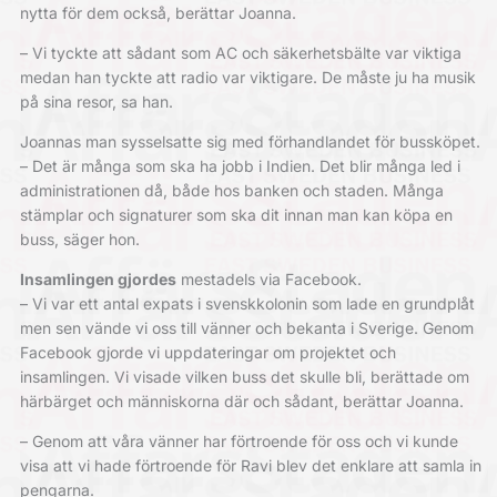
nytta för dem också, berättar Joanna.
– Vi tyckte att sådant som AC och säkerhetsbälte var viktiga
medan han tyckte att radio var viktigare. De måste ju ha musik
på sina resor, sa han.
Joannas man sysselsatte sig med förhandlandet för bussköpet.
– Det är många som ska ha jobb i Indien. Det blir många led i
administrationen då, både hos banken och staden. Många
stämplar och signaturer som ska dit innan man kan köpa en
buss, säger hon.
I
nsamlingen gjordes
mestadels
via Facebook.
– Vi var ett antal expats i svenskkolonin som lade en grundplåt
men sen vände vi oss till vänner och bekanta i Sverige. Genom
Facebook gjorde vi uppdateringar om projektet och
insamlingen. Vi visade vilken buss det skulle bli, berättade om
härbärget och människorna där och sådant, berättar Joanna.
– Genom att våra vänner har förtroende för oss och vi kunde
visa att vi hade förtroende för Ravi blev det enklare att samla in
pengarna.