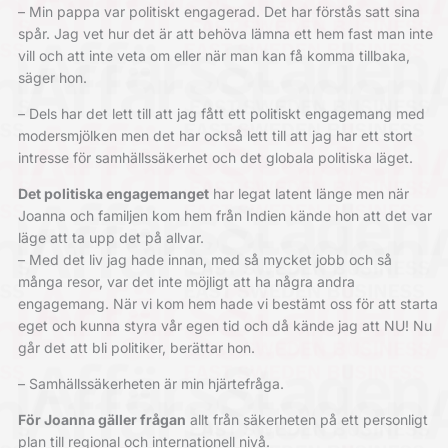
– Min pappa var politiskt engagerad. Det har förstås satt sina
spår. Jag vet hur det är att behöva lämna ett hem fast man inte
vill och att inte veta om eller när man kan få komma tillbaka,
säger hon.
– Dels har det lett till att jag fått ett politiskt engagemang med
modersmjölken men det har också lett till att jag har ett stort
intresse för samhällssäkerhet och det globala politiska läget.
Det politiska engagemanget
har legat latent länge men när
Joanna och familjen kom hem från Indien kände hon att det var
läge att ta upp det på allvar.
– Med det liv jag hade innan, med så mycket jobb och så
många resor, var det inte möjligt att ha några andra
engagemang. När vi kom hem hade vi bestämt oss för att starta
eget och kunna styra vår egen tid och då kände jag att NU! Nu
går det att bli politiker, berättar hon.
– Samhällssäkerheten är min hjärtefråga.
För Joanna gäller frågan
allt från säkerheten på ett personligt
plan till regional och internationell nivå.