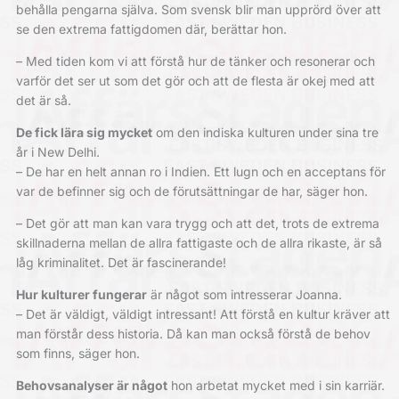
behålla pengarna själva. Som svensk blir man upprörd över att
se den extrema fattigdomen där, berättar hon.
– Med tiden kom vi att förstå hur de tänker och resonerar och
varför det ser ut som det gör och att de flesta är okej med att
det är så.
De fick lära sig mycket
om den indiska kulturen under sina tre
år i New Delhi.
– De har en helt annan ro i Indien. Ett lugn och en acceptans för
var de befinner sig och de förutsättningar de har, säger hon.
– Det gör att man kan vara trygg och att det, trots de extrema
skillnaderna mellan de allra fattigaste och de allra rikaste, är så
låg kriminalitet. Det är fascinerande!
Hur kulturer fungerar
är något som intresserar Joanna.
– Det är väldigt, väldigt intressant! Att förstå en kultur kräver att
man förstår dess historia. Då kan man också förstå de behov
som finns, säger hon.
Behovsanalyser är något
hon arbetat mycket med i sin karriär.