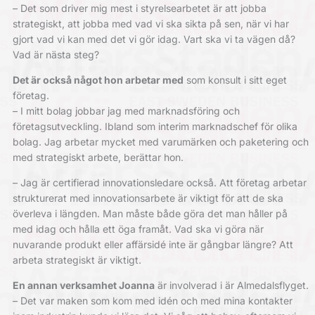
– Det som driver mig mest i styrelsearbetet är att jobba
strategiskt, att jobba med vad vi ska sikta på sen, när vi har
gjort vad vi kan med det vi gör idag. Vart ska vi ta vägen då?
Vad är nästa steg?
Det är också något hon arbetar med
som konsult i sitt eget
företag.
– I mitt bolag jobbar jag med marknadsföring och
företagsutveckling. Ibland som interim marknadschef för olika
bolag. Jag arbetar mycket med varumärken och paketering och
med strategiskt arbete, berättar hon.
– Jag är certifierad innovationsledare också. Att företag arbetar
strukturerat med innovationsarbete är viktigt för att de ska
överleva i längden. Man måste både göra det man håller på
med idag och hålla ett öga framåt. Vad ska vi göra när
nuvarande produkt eller affärsidé inte är gångbar längre? Att
arbeta strategiskt är viktigt.
En annan verksamhet
Joanna
är involverad i är Almedalsflyget.
– Det var maken som kom med idén och med mina kontakter