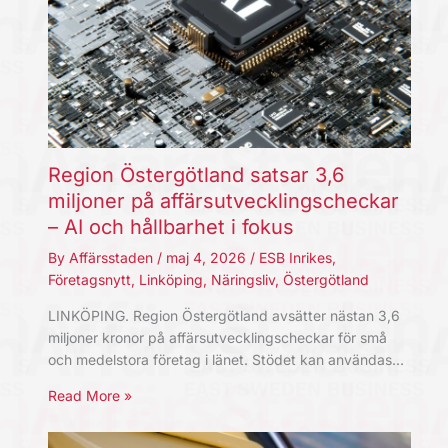
Region Östergötland satsar 3,6
miljoner på affärsutvecklingscheckar
– AI och hållbarhet i fokus
By
Affärsstaden
/
maj 4, 2026
/
ESB Inrikes
,
Företagsnytt
,
Linköping
,
Näringsliv
,
Östergötland
LINKÖPING. Region Östergötland avsätter nästan 3,6
miljoner kronor på affärsutvecklingscheckar för små
och medelstora företag i länet. Stödet kan användas…
Read More »