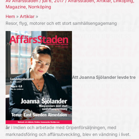
Av
Affärsstaden
/
juli 6, 2017
/
Affärsstaden
,
Artiklar
,
Linköping
,
Magazine
,
Norrköping
Hem
Artiklar
Resor, flyg, motorer och ett stort samhällsengagemang
Att Joanna Sjölander levde tre
år
i Indien och arbetade med Gripenförsäljningen, med
marknadsföring och affärsutveckling, blev en vändning i livet.