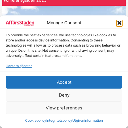
Konferensguiden 2025
Manage Consent
To provide the best experiences, we use technologies like cookies to
store and/or access device information. Consenting to these
technologies will allow us to process data such as browsing behavior or
unique IDs on this site. Not consenting or withdrawing consent, may
adversely affect certain features and functions.
Hantera tjänster
Accept
Deny
Utvalt: Tiveden Boende
Mellan Närke och Västergötland ligger Sveriges sydligaste
View preferences
vildmark, där "
Absolut Tiveden
" väntar på dig. Den nyrenoverade
Cookiepolicy
Integritetspolicy
Utgivarinformation
gården sträcker sig ända ner till en egen pir och strand i centrala