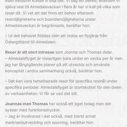
inom industrin kunde vi lösa det. Vi såg ett behov, eftersom vi
själva rest till Almedalsveckan i flera år har vi koll på vilka som
reser dit. Vi vet att det finns ett behov eftersom
resmöjligheterna och boendemöjligheterna under
Almedalsveckan är begränsade, berättar hon.
– Ur det behovet föddes idén att ordna en flyglinje från
Östergötland till Almedalen.
Resor är ett stort intresse
som Joanna och Thomas delar.
– Almedalsflyget är visserligen bara under en vecka per år men
jag har långtgående planer på att utveckla och använda
konceptet i andra sammanhang också, berättar hon.
– Det kan vara tematiserade resor för specifika resmål under
specifika perioder. Almedalsflyget är startskottet för den delen
av verksamheten. Vi får se vad det blir.
Joannas man Thomas
har också ett eget bolag men det
sysslar med funktionsdrycker.
– Jag är involverad i det också, med bland annat
marknadsutveckling och sourcing, berättar hon.