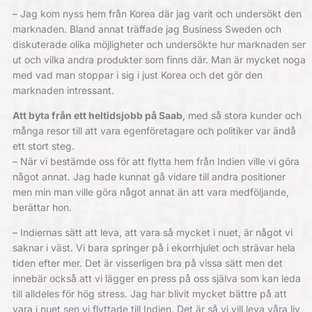
– Jag kom nyss hem från Korea där jag varit och undersökt den
marknaden. Bland annat träffade jag Business Sweden och
diskuterade olika möjligheter och undersökte hur marknaden ser
ut och vilka andra produkter som finns där. Man är mycket noga
med vad man stoppar i sig i just Korea och det gör den
marknaden intressant.
Att byta från ett heltidsjobb på Saab
, med så stora kunder och
många resor till att vara egenföretagare och politiker var ändå
ett stort steg.
– När vi bestämde oss för att flytta hem från Indien ville vi göra
något annat. Jag hade kunnat gå vidare till andra positioner
men min man ville göra något annat än att vara medföljande,
berättar hon.
– Indiernas sätt att leva, att vara så mycket i nuet, är något vi
saknar i väst. Vi bara springer på i ekorrhjulet och strävar hela
tiden efter mer. Det är visserligen bra på vissa sätt men det
innebär också att vi lägger en press på oss själva som kan leda
till alldeles för hög stress. Jag har blivit mycket bättre på att
vara i nuet sen vi flyttade till Indien. Det är så vi vill leva våra liv