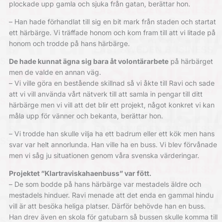
plockade upp gamla och sjuka från gatan, berättar hon.
– Han hade förhandlat till sig en bit mark från staden och startat
ett härbärge. Vi träffade honom och kom fram till att vi litade på
honom och trodde på hans härbärge.
De hade kunnat ägna sig
bara åt volontärarbete
på härbärget
men de valde en annan väg.
– Vi ville göra en bestående skillnad så vi åkte till Ravi och sade
att vi vill använda vårt nätverk till att samla in pengar till ditt
härbärge men vi vill att det blir ett projekt, något konkret vi kan
måla upp för vänner och bekanta, berättar hon.
– Vi trodde han skulle vilja ha ett badrum eller ett kök men hans
svar var helt annorlunda. Han ville ha en buss. Vi blev förvånade
men vi såg ju situationen genom våra svenska värderingar.
Projektet ”Klartraviskahaenbuss” var fött.
– De som bodde på hans härbärge var mestadels äldre och
mestadels hinduer. Ravi menade att det enda en gammal hindu
vill är att besöka heliga platser. Därför behövde han en buss.
Han drev även en skola för gatubarn så bussen skulle komma till