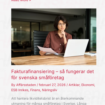
Fakturafinansiering – så fungerar det
för svenska småföretag
By
Affärsstaden
/
februari 27, 2026
/
Artiklar
,
Ekonomi
,
ESB Inrikes
,
Finans
,
Näringsliv
Att hantera likviditetsbrist är en återkommande
utmaning för många småföretag i Sverige. Långa