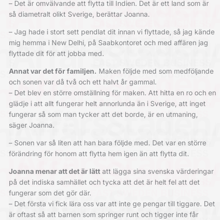
– Det är omvälvande att flytta till Indien. Det är ett land som är
så diametralt olikt Sverige, berättar Joanna.
– Jag hade i stort sett pendlat dit innan vi flyttade, så jag kände
mig hemma i New Delhi, på Saabkontoret och med affären jag
flyttade dit för att jobba med.
Annat var det för familjen.
Maken följde med som medföljande
och sonen var då två och ett halvt år gammal.
– Det blev en större omställning för maken. Att hitta en ro och en
glädje i att allt fungerar helt annorlunda än i Sverige, att inget
fungerar så som man tycker att det borde, är en utmaning,
säger Joanna.
– Sonen var så liten att han bara följde med. Det var en större
förändring för honom att flytta hem igen än att flytta dit.
Joanna menar att det är lätt
att lägga sina svenska värderingar
på det indiska samhället och tycka att det är helt fel att det
fungerar som det gör där.
– Det första vi fick lära oss var att inte ge pengar till tiggare. Det
är oftast så att barnen som springer runt och tigger inte får