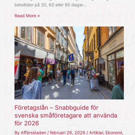
betaltider på 30, 60 eller 90 dagar…
Read More »
Företagslån – Snabbguide för
svenska småföretagare att använda
för 2026
By
Affärsstaden
/
februari 26, 2026
/
Artiklar
,
Ekonomi
,