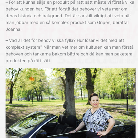
– För att kunna sälja en produkt på rätt sätt måste vi förstå vilka
behov kunden har. För att förstå det behöver vi veta mer om
deras historia och bakgrund. Det är särskilt viktigt att veta när
man jobbar med en så komplex produkt som Gripen, berättar
Joanna.
– Vad är det för behov vi ska fylla? Hur löser vi det med ett
komplext system? När man vet mer om kulturen kan man förstå
behoven och tankarna bakom bättre och då kan man paketera
produkten på rätt sätt.