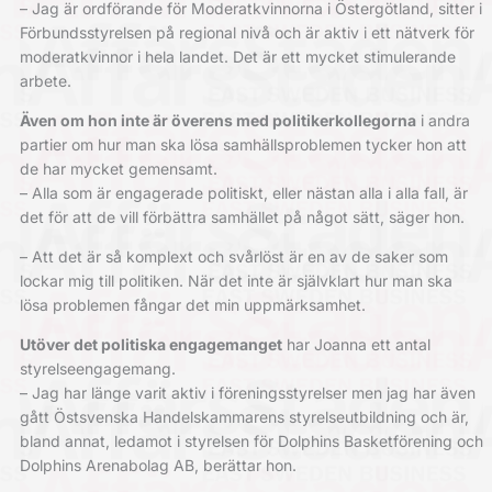
– Jag är ordförande för Moderatkvinnorna i Östergötland, sitter i
Förbundsstyrelsen på regional nivå och är aktiv i ett nätverk för
moderatkvinnor i hela landet. Det är ett mycket stimulerande
arbete.
Även om hon inte är överens med politikerkollegorna
i andra
partier om hur man ska lösa samhällsproblemen tycker hon att
de har mycket gemensamt.
– Alla som är engagerade politiskt, eller nästan alla i alla fall, är
det för att de vill förbättra samhället på något sätt, säger hon.
– Att det är så komplext och svårlöst är en av de saker som
lockar mig till politiken. När det inte är självklart hur man ska
lösa problemen fångar det min uppmärksamhet.
Utöver det politiska
engagemanget
har Joanna ett antal
styrelseengagemang.
– Jag har länge varit aktiv i föreningsstyrelser men jag har även
gått Östsvenska Handelskammarens styrelseutbildning och är,
bland annat, ledamot i styrelsen för Dolphins Basketförening och
Dolphins Arenabolag AB, berättar hon.