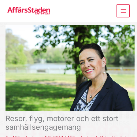
Hoppa
till
innehåll
Resor, flyg, motorer och ett stort
samhällsengagemang