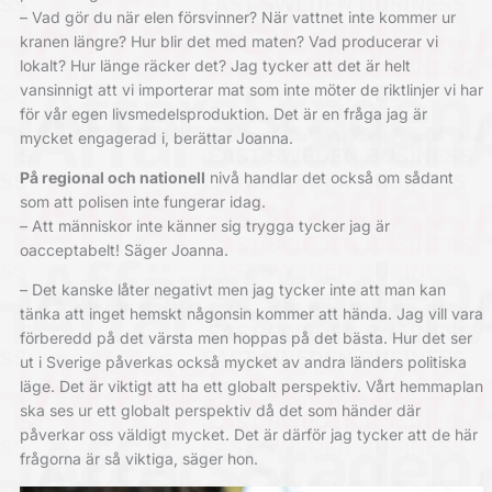
– Vad gör du när elen försvinner? När vattnet inte kommer ur
kranen längre? Hur blir det med maten? Vad producerar vi
lokalt? Hur länge räcker det? Jag tycker att det är helt
vansinnigt att vi importerar mat som inte möter de riktlinjer vi har
för vår egen livsmedelsproduktion. Det är en fråga jag är
mycket engagerad i, berättar Joanna.
På regional och nationell
nivå
handlar det också om sådant
som att polisen inte fungerar idag.
– Att människor inte känner sig trygga tycker jag är
oacceptabelt! Säger Joanna.
– Det kanske låter negativt men jag tycker inte att man kan
tänka att inget hemskt någonsin kommer att hända. Jag vill vara
förberedd på det värsta men hoppas på det bästa. Hur det ser
ut i Sverige påverkas också mycket av andra länders politiska
läge. Det är viktigt att ha ett globalt perspektiv. Vårt hemmaplan
ska ses ur ett globalt perspektiv då det som händer där
påverkar oss väldigt mycket. Det är därför jag tycker att de här
frågorna är så viktiga, säger hon.