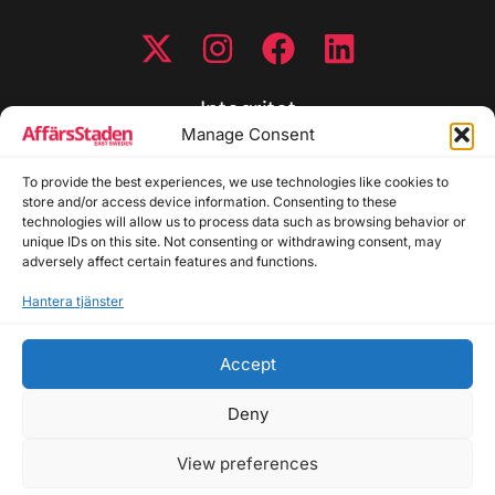
Integritet
Manage Consent
Integritetspolicy
To provide the best experiences, we use technologies like cookies to
Cookiepolicy
store and/or access device information. Consenting to these
Disclaimer
technologies will allow us to process data such as browsing behavior or
Redaktionell policy
unique IDs on this site. Not consenting or withdrawing consent, may
Utgivarinformation
adversely affect certain features and functions.
Hantera tjänster
Kontakta oss
Accept
Allmänna frågor: info@affarsstaden.se | Tipsa
redaktionen: tips@affarsstaden.se | Annonsera:
Deny
annons@affarsstaden.se
View preferences
© 2026 Affärsstaden.se | 2025 Alla rättigheter