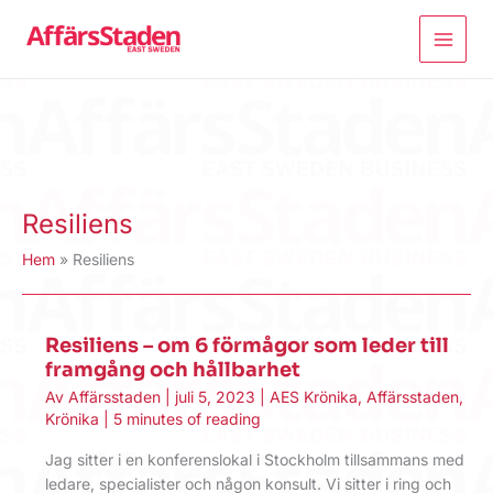
Hoppa
till
innehåll
Resiliens
Hem
Resiliens
Resiliens – om 6 förmågor som leder till
framgång och hållbarhet
Av
Affärsstaden
|
juli 5, 2023
|
AES Krönika
,
Affärsstaden
,
Krönika
|
5 minutes of reading
Jag sitter i en konferenslokal i Stockholm tillsammans med
ledare, specialister och någon konsult. Vi sitter i ring och