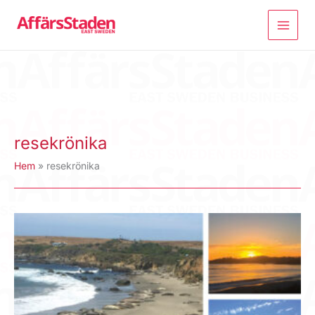
Hoppa
till
innehåll
resekrönika
Hem
resekrönika