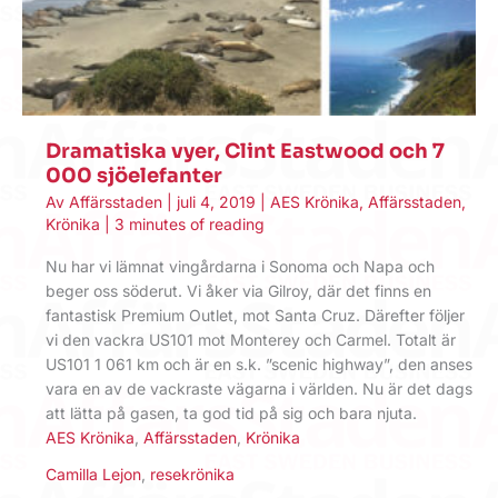
Dramatiska vyer, Clint Eastwood och 7
000 sjöelefanter
Av
Affärsstaden
|
juli 4, 2019
|
AES Krönika
,
Affärsstaden
,
Krönika
|
3 minutes of reading
Nu har vi lämnat vingårdarna i Sonoma och Napa och
beger oss söderut. Vi åker via Gilroy, där det finns en
fantastisk Premium Outlet, mot Santa Cruz. Därefter följer
vi den vackra US101 mot Monterey och Carmel. Totalt är
US101 1 061 km och är en s.k. ”scenic highway”, den anses
vara en av de vackraste vägarna i världen. Nu är det dags
att lätta på gasen, ta god tid på sig och bara njuta.
AES Krönika
,
Affärsstaden
,
Krönika
Camilla Lejon
,
resekrönika