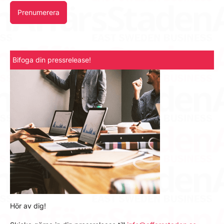
Prenumerera
Bifoga din pressrelease!
Hör av dig!