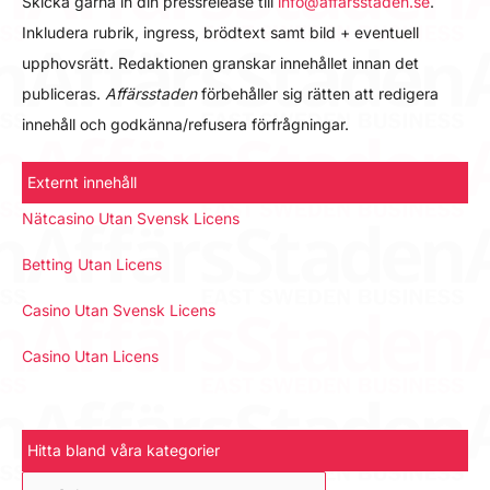
Skicka gärna in din pressrelease till
info@affarsstaden.se
.
Inkludera rubrik, ingress, brödtext samt bild + eventuell
upphovsrätt. Redaktionen granskar innehållet innan det
publiceras.
Affärsstaden
förbehåller sig rätten att redigera
innehåll och godkänna/refusera förfrågningar.
Externt innehåll
Nätcasino Utan Svensk Licens
Betting Utan Licens
Casino Utan Svensk Licens
Casino Utan Licens
Hitta bland våra kategorier