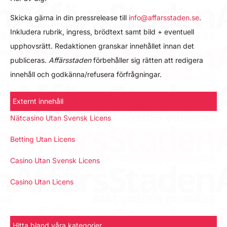
Skicka gärna in din pressrelease till
info@affarsstaden.se
.
Inkludera rubrik, ingress, brödtext samt bild + eventuell
upphovsrätt. Redaktionen granskar innehållet innan det
publiceras.
Affärsstaden
förbehåller sig rätten att redigera
innehåll och godkänna/refusera förfrågningar.
Externt innehåll
Nätcasino Utan Svensk Licens
Betting Utan Licens
Casino Utan Svensk Licens
Casino Utan Licens
Hitta bland våra kategorier