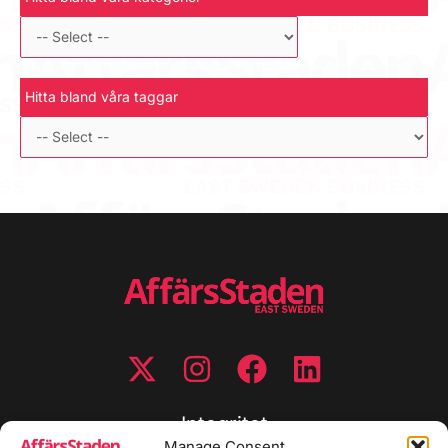
Hitta bland våra taggar
Integritet
Manage Consent