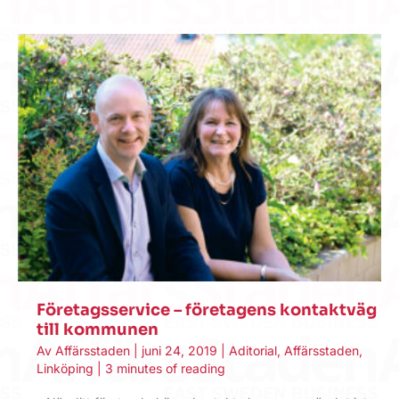
Företagsservice – företagens kontaktväg
till kommunen
Av
Affärsstaden
|
juni 24, 2019
|
Aditorial
,
Affärsstaden
,
Linköping
|
3 minutes of reading