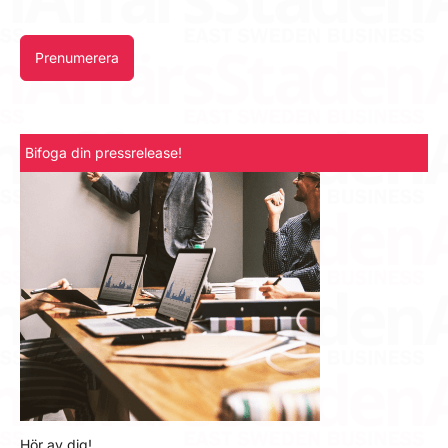
Prenumerera
Bifoga din pressrelease!
Hör av dig!