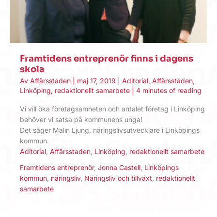
Framtidens entreprenör finns i dagens
skola
Av
Affärsstaden
|
maj 17, 2019
|
Aditorial
,
Affärsstaden
,
Linköping
,
redaktionellt samarbete
|
4 minutes of reading
Vi vill öka företagsamheten och antalet företag i Linköping
behöver vi satsa på kommunens unga!
Det säger Malin Ljung, näringslivsutvecklare i Linköpings
kommun.
Aditorial
,
Affärsstaden
,
Linköping
,
redaktionellt samarbete
Framtidens entreprenör
,
Jonna Castell
,
Linköpings
kommun
,
näringsliv
,
Näringsliv och tillväxt
,
redaktionellt
samarbete