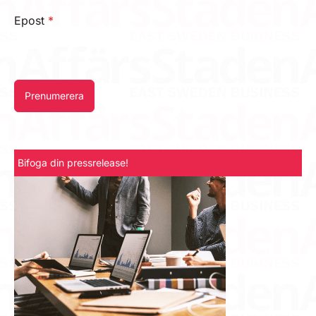
Epost
*
Prenumerera
Bifoga din pressrelease!