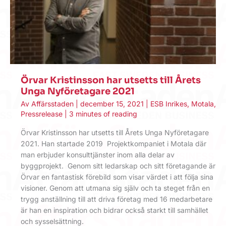
Örvar Kristinsson har utsetts till Årets
Unga Nyföretagare 2021
Av
Affärsstaden
|
december 15, 2021
|
ESB Inrikes
,
Motala
,
Pressrelease
|
3 minutes of reading
Örvar Kristinsson har utsetts till Årets Unga Nyföretagare
2021. Han startade 2019 Projektkompaniet i Motala där
man erbjuder konsulttjänster inom alla delar av
byggprojekt. Genom sitt ledarskap och sitt företagande är
Örvar en fantastisk förebild som visar värdet i att följa sina
visioner. Genom att utmana sig själv och ta steget från en
trygg anställning till att driva företag med 16 medarbetare
är han en inspiration och bidrar också starkt till samhället
och sysselsättning.