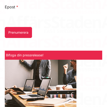
Epost
*
Prenumerera
Bifoga din pressrelease!