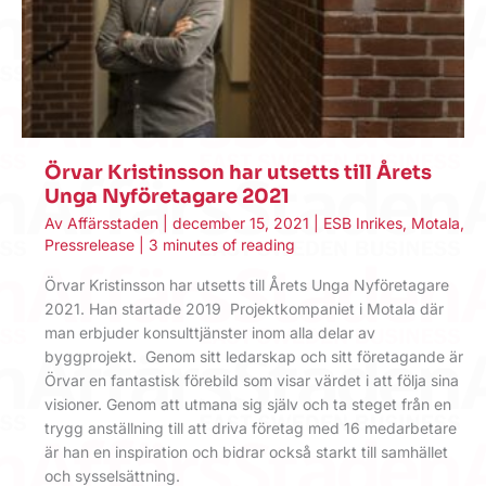
Örvar Kristinsson har utsetts till Årets
Unga Nyföretagare 2021
Av
Affärsstaden
|
december 15, 2021
|
ESB Inrikes
,
Motala
,
Pressrelease
|
3 minutes of reading
Örvar Kristinsson har utsetts till Årets Unga Nyföretagare
2021. Han startade 2019 Projektkompaniet i Motala där
man erbjuder konsulttjänster inom alla delar av
byggprojekt. Genom sitt ledarskap och sitt företagande är
Örvar en fantastisk förebild som visar värdet i att följa sina
visioner. Genom att utmana sig själv och ta steget från en
trygg anställning till att driva företag med 16 medarbetare
är han en inspiration och bidrar också starkt till samhället
och sysselsättning.