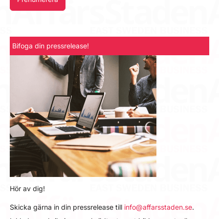
Bifoga din pressrelease!
Hör av dig!
Skicka gärna in din pressrelease till
info@affarsstaden.se
.