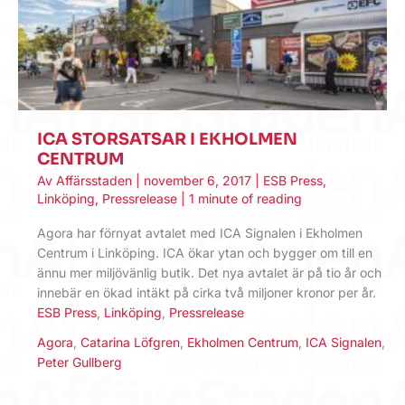
ICA STORSATSAR I EKHOLMEN
CENTRUM
Av
Affärsstaden
|
november 6, 2017
|
ESB Press
,
Linköping
,
Pressrelease
|
1 minute of reading
Agora har förnyat avtalet med ICA Signalen i Ekholmen
Centrum i Linköping. ICA ökar ytan och bygger om till en
ännu mer miljövänlig butik. Det nya avtalet är på tio år och
innebär en ökad intäkt på cirka två miljoner kronor per år.
ESB Press
,
Linköping
,
Pressrelease
Agora
,
Catarina Löfgren
,
Ekholmen Centrum
,
ICA Signalen
,
Peter Gullberg