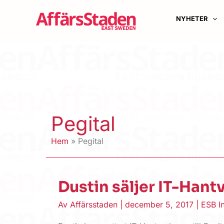
Hoppa
till
NYHETER
innehåll
Pegital
Hem
Pegital
Dustin säljer IT-Hant
Av
Affärsstaden
|
december 5, 2017
|
ESB In