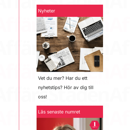
Nyheter
Vet du mer? Har du ett
nyhetstips? Hör av dig till
oss!
Läs senaste numret