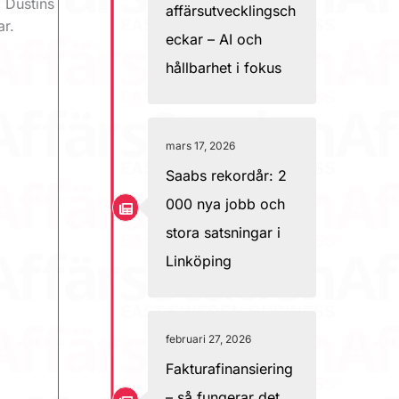
a Dustins
affärsutvecklingsch
ar.
eckar – AI och
hållbarhet i fokus
mars 17, 2026
Saabs rekordår: 2
000 nya jobb och
stora satsningar i
Linköping
februari 27, 2026
Fakturafinansiering
– så fungerar det