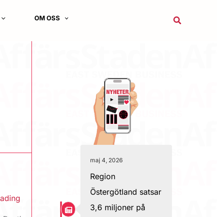
OM OSS
Sök
maj 4, 2026
Region
Östergötland satsar
eading
3,6 miljoner på