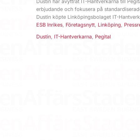
Dustin har avyttrat IT-Hantverkarna till Pegi
erbjudande och fokusera på standardiserade 
Dustin köpte Linköpingsbolaget IT-Hantverk
ESB Inrikes
,
Företagsnytt
,
Linköping
,
Pressr
Dustin
,
IT-Hantverkarna
,
Pegital