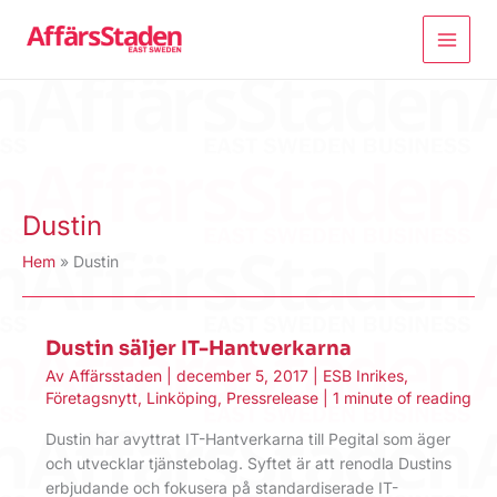
Hoppa
till
innehåll
Dustin
Hem
Dustin
Dustin säljer IT-Hantverkarna
Av
Affärsstaden
|
december 5, 2017
|
ESB Inrikes
,
Företagsnytt
,
Linköping
,
Pressrelease
|
1 minute of reading
Dustin har avyttrat IT-Hantverkarna till Pegital som äger
och utvecklar tjänstebolag. Syftet är att renodla Dustins
erbjudande och fokusera på standardiserade IT-