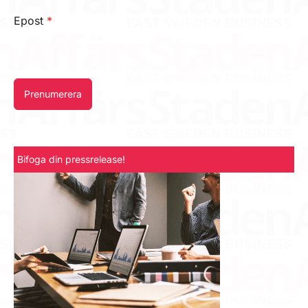
Epost
*
Prenumerera
Bifoga din pressrelease!