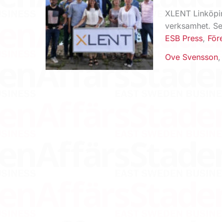
XLENT Linköping
verksamhet. Se
ESB Press
,
För
Ove Svensson