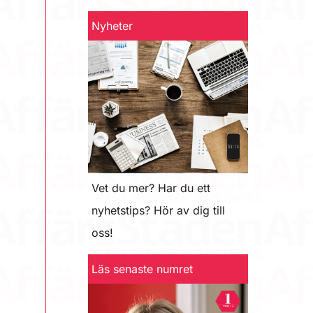
Nyheter
Vet du mer? Har du ett
nyhetstips? Hör av dig till
oss!
Läs senaste numret