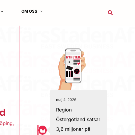
OM OSS
Sök
maj 4, 2026
Region
nd
Östergötland satsar
öping
,
3,6 miljoner på