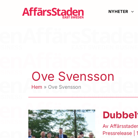
Hoppa
till
NYHETER
innehåll
Ove Svensson
Hem
Ove Svensson
Dubbelt
Av
Affärsstad
Pressrelease
|