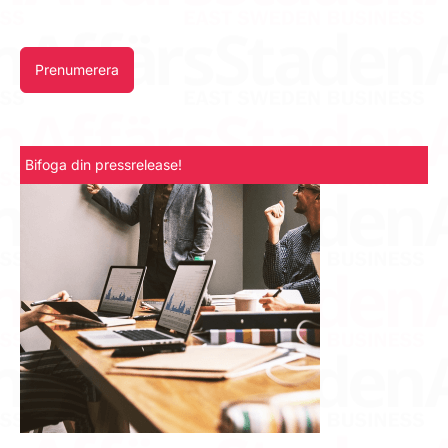
Prenumerera
Bifoga din pressrelease!