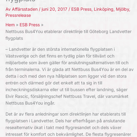
Av
Affärsstaden
/
juni 20, 2017
/
ESB Press
,
Linköping
,
Mjölby
,
Pressrelease
Hem
ESB Press
Nettbuss Bus4You etablerar direktlinje till Göteborg Landvetter
flygplats
– Landvetter är den största internationella flygplatsen i
Västsverige och det finns en tydlig plan för tillväxt och
miljöarbete som även gäller för anslutningsalternativen till och
från terminalerna. Vi är glada att Nettbuss Bus4You är en del av
detta i och med den nya hållplatsen som ligger vid den stora
entrén och därmed gör det enkelt att ta sig in till
incheckningsdiskarna eller ut till bussen efter landning, säger
Elvir Rascic, försäljningschef Nettbuss Travel, där varumärket
Nettbuss Bus4You ingår.
Det är av flera anledningar som direktlinjen har etablerats till
flygplatsen i Landvetter. Dels har efterfrågan på anslutande
resealternativ ökat i takt med flygresandet och dels växer
intresset för komfort och bekvämlighet. De flesta flygresenärer