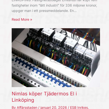
fastigheter inom “lätt industri” för 336 miljoner kronor,
uppger man i ett pressmeddelande. En…
Read More »
Nimlas köper Tjädermos El i
Linköping
By
Affärsstaden
/
januari 20, 2026
/
ESB Inrikes
,