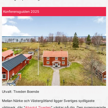
Konferensguiden 2025
Utvalt: Tiveden Boende
Mellan Närke och Västergötland ligger Sveriges sydligaste
vildmark, där "
Absolut Tiveden
" väntar på dig. Den nyrenoverade