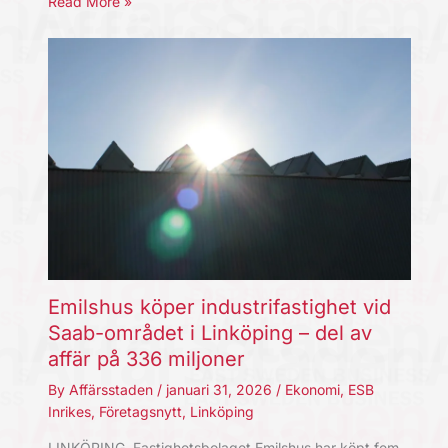
Read More »
Emilshus köper industrifastighet vid
Saab-området i Linköping – del av
affär på 336 miljoner
By
Affärsstaden
/
januari 31, 2026
/
Ekonomi
,
ESB
Inrikes
,
Företagsnytt
,
Linköping
LINKÖPING. Fastighetsbolaget Emilshus har köpt fem