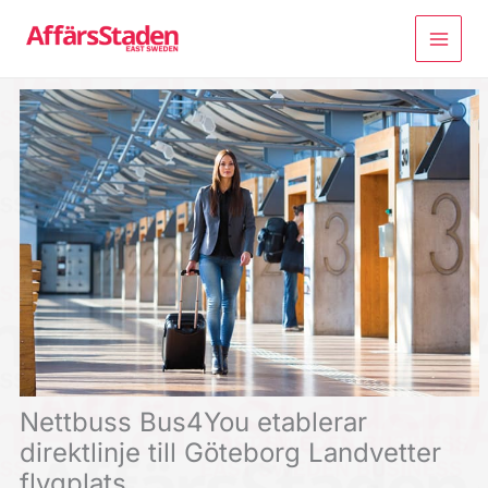
Hoppa
till
innehåll
Nettbuss Bus4You etablerar
direktlinje till Göteborg Landvetter
flygplats