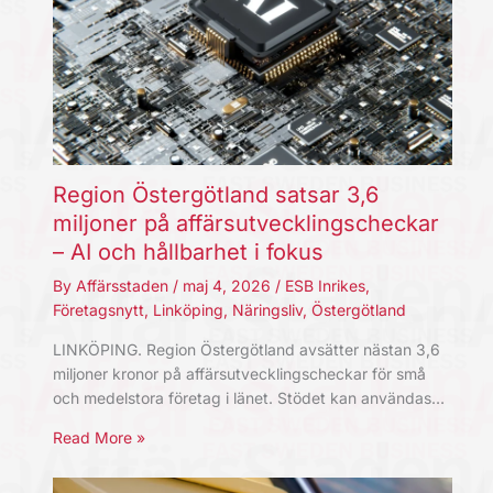
Region Östergötland satsar 3,6
miljoner på affärsutvecklingscheckar
– AI och hållbarhet i fokus
By
Affärsstaden
/
maj 4, 2026
/
ESB Inrikes
,
Företagsnytt
,
Linköping
,
Näringsliv
,
Östergötland
LINKÖPING. Region Östergötland avsätter nästan 3,6
miljoner kronor på affärsutvecklingscheckar för små
och medelstora företag i länet. Stödet kan användas…
Read More »