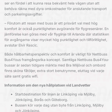
ser en fördel i att kunna resa bekvämt hela vägen utan att
behöva räkna med dyra omkostnader för anslutande transport
och parkeringsavgifter.
– Förutom att resan med buss är ett prisvärt val med hög
komfort är också punktligheten avgörande för flygresenärer. En
jämförelse kan göras med vår flyglinje till Arlanda där statistiken
för avgångarna visar mycket hög punktlighet och tillförlitlighet,
avslutar Elvir Rascic.
Både hållbarhetsperspektiv och komfort är viktigt för Nettbuss
Bus4Yous framgångsrika koncept. Samtliga Nettbuss Bus4You-
bussar är sedan tidigare märkta med Bra Miljöval och ombord
finns sköna fåtöljer, extra stort benutrymme, eluttag vid varje
säte samt gratis wifi.
Information om den nya hållplatsen vid Landvetter
Startdestination för linjen är Linköping via Mjölby,
Jönköping, Borås och Göteborg.
Bussen kör varje dag utan byte från Linköping, Mjölby
och Jönköping.