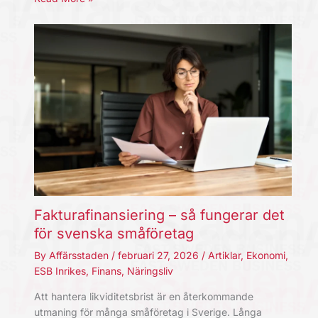
Fakturafinansiering – så fungerar det
för svenska småföretag
By
Affärsstaden
/
februari 27, 2026
/
Artiklar
,
Ekonomi
,
ESB Inrikes
,
Finans
,
Näringsliv
Att hantera likviditetsbrist är en återkommande
utmaning för många småföretag i Sverige. Långa