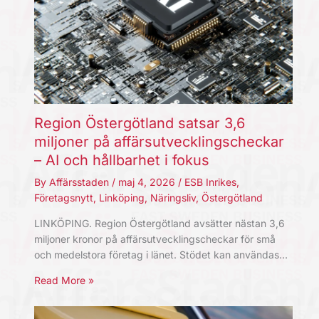
Region Östergötland satsar 3,6
miljoner på affärsutvecklingscheckar
– AI och hållbarhet i fokus
By
Affärsstaden
/
maj 4, 2026
/
ESB Inrikes
,
Företagsnytt
,
Linköping
,
Näringsliv
,
Östergötland
LINKÖPING. Region Östergötland avsätter nästan 3,6
miljoner kronor på affärsutvecklingscheckar för små
och medelstora företag i länet. Stödet kan användas…
Read More »