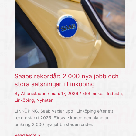
Saabs rekordår: 2 000 nya jobb och
stora satsningar i Linköping
By
Affärsstaden
/
mars 17, 2026
/
ESB Inrikes
,
Industri
,
Linköping
,
Nyheter
LINKÖPING. Saab växlar upp i Linköping efter ett
rekordstarkt 2025. Försvarskoncernen planerar
omkring 2 000 nya jobb i staden under…
Read More »