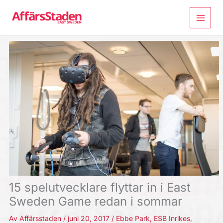
Hoppa
till
innehåll
15 spelutvecklare flyttar in i East
Sweden Game redan i sommar
Av
Affärsstaden
/
juni 20, 2017
/
Ebbe Park
,
ESB Inrikes
,