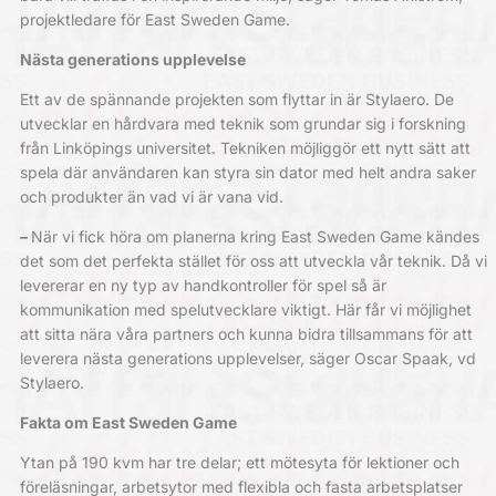
projektledare för East Sweden Game.
Nästa generations upplevelse
Ett av de spännande projekten som flyttar in är Stylaero. De
utvecklar en hårdvara med teknik som grundar sig i forskning
från Linköpings universitet. Tekniken möjliggör ett nytt sätt att
spela där användaren kan styra sin dator med helt andra saker
och produkter än vad vi är vana vid.
–
När vi fick höra om planerna kring East Sweden Game kändes
det som det perfekta stället för oss att utveckla vår teknik. Då vi
levererar en ny typ av handkontroller för spel så är
kommunikation med spelutvecklare viktigt. Här får vi möjlighet
att sitta nära våra partners och kunna bidra tillsammans för att
leverera nästa generations upplevelser, säger Oscar Spaak, vd
Stylaero.
Fakta om East Sweden Game
Ytan på 190 kvm har tre delar; ett mötesyta för lektioner och
föreläsningar, arbetsytor med flexibla och fasta arbetsplatser