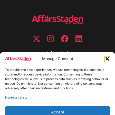
Integritet
Manage Consent
Integritetspolicy
Cookiepolicy
To provide the best experiences, we use technologies like cookies to
store and/or access device information. Consenting to these
Disclaimer
technologies will allow us to process data such as browsing behavior or
Redaktionell policy
unique IDs on this site. Not consenting or withdrawing consent, may
Utgivarinformation
adversely affect certain features and functions.
Hantera tjänster
Kontakta oss
Accept
Allmänna frågor: info@affarsstaden.se | Tipsa