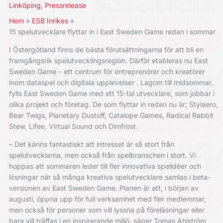
Linköping
,
Pressrelease
Hem
ESB Inrikes
15 spelutvecklare flyttar in i East Sweden Game redan i sommar
I Östergötland finns de bästa förutsättningarna för att bli en
framgångsrik spelutvecklingsregion. Därför etableras nu East
Sweden Game – ett centrum för entreprenörer och kreatörer
inom dataspel och digitala upplevelser . Lagom till midsommar,
fylls East Sweden Game med ett 15-tal utvecklare, som jobbar i
olika projekt och företag. De som flyttar in redan nu är; Stylaero,
Bear Twigs, Planetary Dustoff, Catalope Games, Radical Rabbit
Stew, Lifee, Virtual Sound och Dimfrost.
– Det känns fantastiskt att intresset är så stort från
spelutvecklarna, men också från spelbranschen i stort. Vi
hoppas att sommaren leder till fler innovativa spelidéer och
lösningar när så många kreativa spelutvecklare samlas i beta-
versionen av East Sweden Game. Planen är att, i början av
augusti, öppna upp för full verksamhet med fler medlemmar,
men också för personer som vill lyssna på föreläsningar eller
bara vill träffas i en inspirerande miljö, säger Tomas Ahlström,