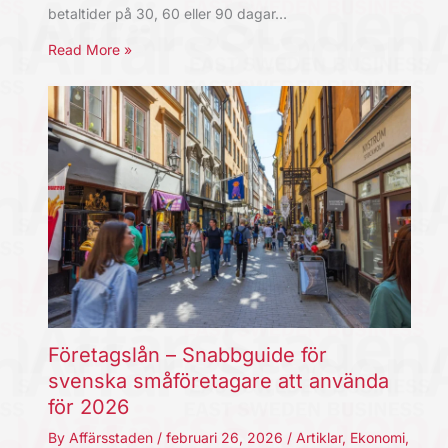
betaltider på 30, 60 eller 90 dagar…
Read More »
Företagslån – Snabbguide för
svenska småföretagare att använda
för 2026
By
Affärsstaden
/
februari 26, 2026
/
Artiklar
,
Ekonomi
,