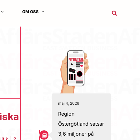
OM OSS
Sök
maj 4, 2026
Region
tiska
Östergötland satsar
3,6 miljoner på
litik
|
2