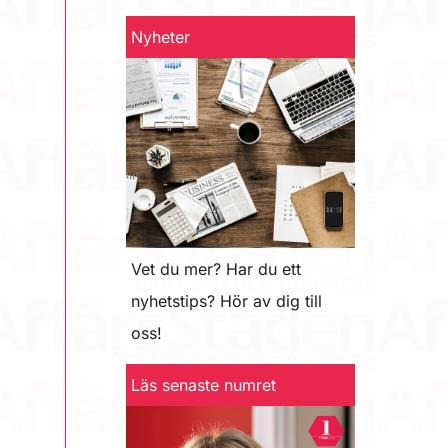
Nyheter
Vet du mer? Har du ett
nyhetstips? Hör av dig till
oss!
Läs senaste numret