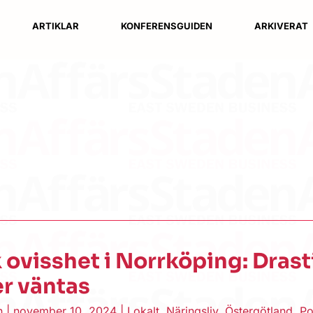
ARTIKLAR
KONFERENSGUIDEN
ARKIVERAT
k ovisshet i Norrköping: Dras
r väntas
en
|
november 10, 2024
|
Lokalt
,
Näringsliv
,
Östergötland
,
Po