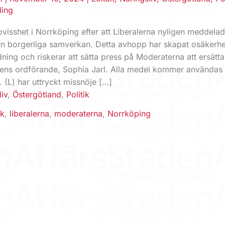
ding
 ovisshet i Norrköping efter att Liberalerna nyligen meddelade
n borgerliga samverkan. Detta avhopp har skapat osäkerhe
ing och riskerar att sätta press på Moderaterna att ersätta
ns ordförande, Sophia Jarl. Alla medel kommer användas f
 (L) har uttryckt missnöje […]
liv
,
Östergötland
,
Politik
ik
,
liberalerna
,
moderaterna
,
Norrköping