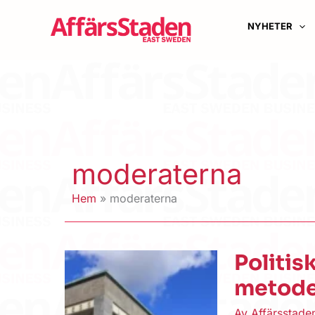
Hoppa
till
NYHETER
innehåll
moderaterna
Hem
moderaterna
Politis
metode
Av
Affärsstad