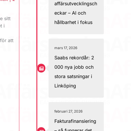
affärsutvecklingsch
eckar – AI och
 sitt
hållbarhet i fokus
t i
ör att
mars 17, 2026
Saabs rekordår: 2
000 nya jobb och
stora satsningar i
Linköping
februari 27, 2026
Fakturafinansiering
– så fungerar det