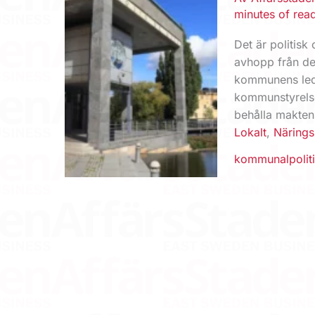
minutes of rea
Det är politisk
avhopp från de
kommunens ledn
kommunstyrelse
behålla makten.
Lokalt
,
Närings
kommunalpolit