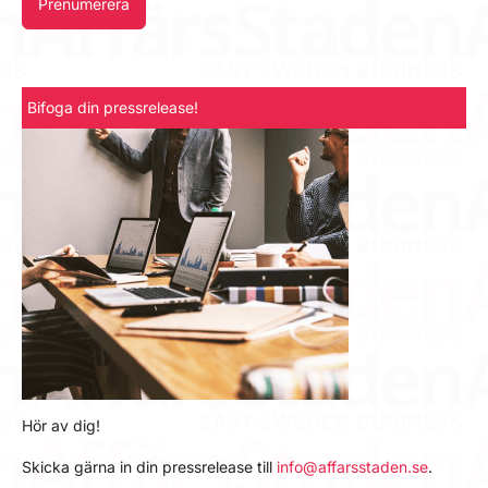
Prenumerera
Bifoga din pressrelease!
Hör av dig!
Skicka gärna in din pressrelease till
info@affarsstaden.se
.