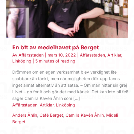
En bit av medelhavet på Berget
Av
Affärsstaden
|
mars 10, 2022
|
Affärsstaden
,
Artiklar
,
Linköping
|
5 minutes of reading
Drömmen om en egen verksamhet blev verklighet lite
snabbare än tänkt, men när möjligheten dök upp fanns
inget annat alternativ än att satsa. – Om man hittar sin grej
i livet – go for it och gör det med kärlek. Det kan inte bli fel!
säger Camilla Kavén Åhlin som […]
Affärsstaden
,
Artiklar
,
Linköping
Anders Åhlin
,
Café Berget
,
Camilla Kavén Åhlin
,
Mideli
Berget