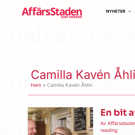
Hoppa
till
NYHETER
innehåll
Camilla Kavén Åhl
Hem
Camilla Kavén Åhlin
En bit 
Av
Affärsstad
reading