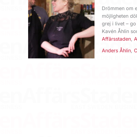
Drömmen om en 
möjligheten dök
grej i livet – g
Kavén Åhlin s
Affärsstaden
,
A
Anders Åhlin
,
C