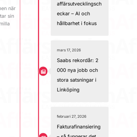
affärsutvecklingsch
men när
eckar – AI och
tar sin
hållbarhet i fokus
milla
mars 17, 2026
Saabs rekordår: 2
000 nya jobb och
stora satsningar i
Linköping
februari 27, 2026
Fakturafinansiering
– så fungerar det