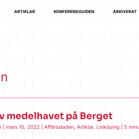
ARTIKLAR
KONFERENSGUIDEN
ARKIVERAT
in
av medelhavet på Berget
en
|
mars 10, 2022
|
Affärsstaden
,
Artiklar
,
Linköping
|
5 minu