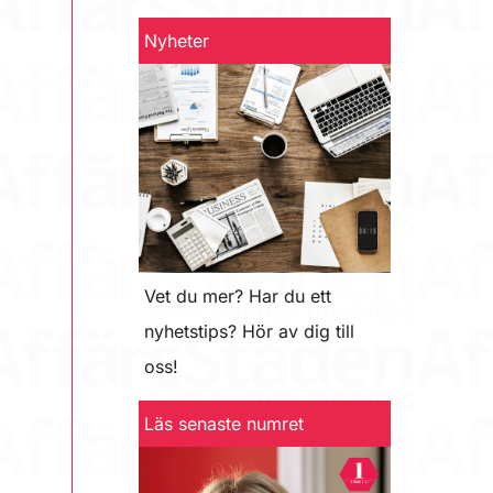
Nyheter
Vet du mer? Har du ett
nyhetstips? Hör av dig till
oss!
Läs senaste numret