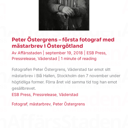
Peter Östergrens – första fotograf med
mästarbrev i Östergötland
Av
Affärsstaden
|
september 19, 2018
|
ESB Press
,
Pressrelease
,
Väderstad
|
1 minute of reading
Fotografen Peter Östergrens, Väderstad tar emot sitt
mästarbrev i Blå Hallen, Stockholm den 7 november under
högtidliga former. Förra året vid samma tid tog han emot
gesällbrevet.
ESB Press
,
Pressrelease
,
Väderstad
Fotograf
,
mästarbrev
,
Peter Östergrens