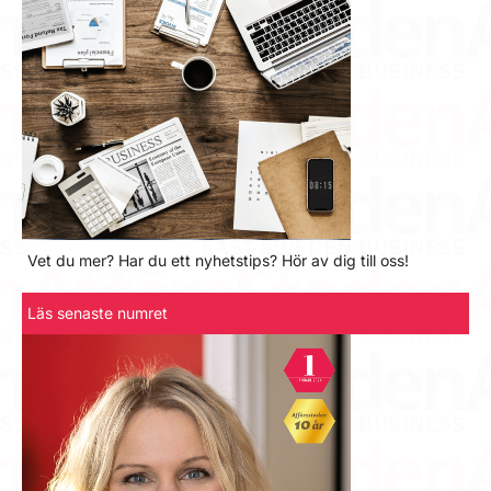
Vet du mer? Har du ett nyhetstips? Hör av dig till oss!
Läs senaste numret