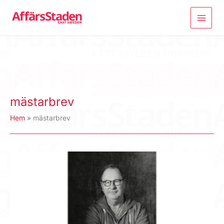
Hoppa
till
innehåll
mästarbrev
Hem
mästarbrev