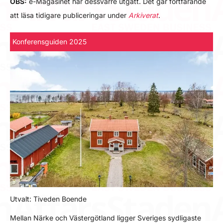
OBS:
e-Magasinet har dessvärre utgått. Det går fortfarande
att läsa tidigare publiceringar under
Arkiverat
.
Konferensguiden 2025
Utvalt: Tiveden Boende
Mellan Närke och Västergötland ligger Sveriges sydligaste