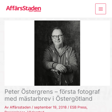
Hoppa
till
innehåll
Peter Östergrens – första fotograf
med mästarbrev i Östergötland
Av
Affärsstaden
/
september 19, 2018
/
ESB Press
,