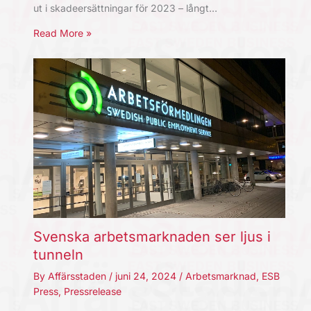
ut i skadeersättningar för 2023 – långt…
Read More »
Svenska arbetsmarknaden ser ljus i
tunneln
By
Affärsstaden
/
juni 24, 2024
/
Arbetsmarknad
,
ESB
Press
,
Pressrelease