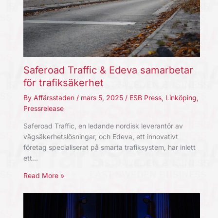
Saferoad Traffic & Edeva samarbetar
för trafiksäkerhet
By
Affärsstaden
/
mars 5, 2025
/
ESB Press
,
Linköping
,
Pressrelease
Saferoad Traffic, en ledande nordisk leverantör av
vägsäkerhetslösningar, och Edeva, ett innovativt
företag specialiserat på smarta trafiksystem, har inlett
ett…
Read More »