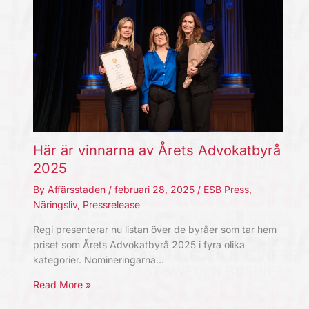
Här är vinnarna av Årets Advokatbyrå
2025
By
Affärsstaden
/
februari 28, 2025
/
ESB Press
,
Näringsliv
,
Pressrelease
Regi presenterar nu listan över de byråer som tar hem
priset som Årets Advokatbyrå 2025 i fyra olika
kategorier. Nomineringarna…
Read More »