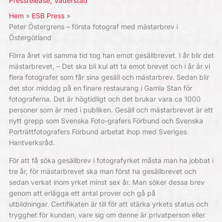
Pressrelease
,
Väderstad
Hem
ESB Press
Peter Östergrens – första fotograf med mästarbrev i
Östergötland
Förra året vid samma tid tog han emot gesällbrevet. I år blir det
mästarbrevet, – Det ska bli kul att ta emot brevet och i år är vi
flera fotografer som får sina gesäll och mästarbrev. Sedan blir
det stor middag på en finare restaurang i Gamla Stan för
fotograferna. Det är högtidligt och det brukar vara ca 1000
personer som är med i publiken. Gesäll och mästarbrevet är ett
nytt grepp som Svenska Foto-grafers Förbund och Svenska
Porträttfotografers Förbund arbetat ihop med Sveriges
Hantverksråd.
För att få söka gesällbrev i fotografyrket måsta man ha jobbat i
tre år, för mästarbrevet ska man först ha gesällbrevet och
sedan verkat inom yrket minst sex år. Man söker dessa brev
genom att erlägga ett antal prover och gå på
utbildningar. Certifikaten är till för att stärka yrkets status och
trygghet för kunden, vare sig om denne är privatperson eller