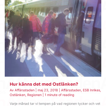
Hur känns det med Ostlänken?
Av
Affärsstaden
|
maj 23, 2018
|
Affärsstaden
,
ESB Inrikes
,
Ostlänken
,
Regionen
|
1 minute of reading
Varje månad tar vi tempen på vad regionen tycker och vet