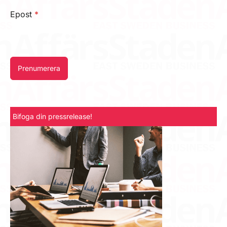
Epost
*
Prenumerera
Bifoga din pressrelease!