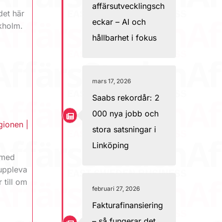
affärsutvecklingsch
det här
eckar – AI och
ckholm.
hållbarhet i fokus
mars 17, 2026
Saabs rekordår: 2
000 nya jobb och
gionen
|
stora satsningar i
Linköping
h med
 uppleva
 till om
februari 27, 2026
Fakturafinansiering
– så fungerar det