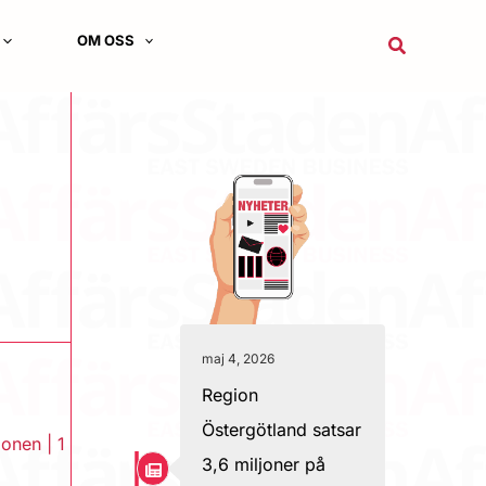
OM OSS
Sök
maj 4, 2026
Region
Östergötland satsar
ionen
|
1
3,6 miljoner på