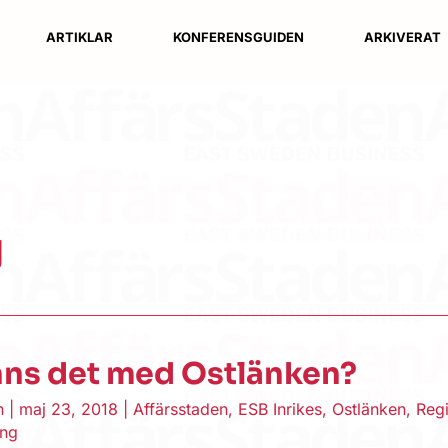
ARTIKLAR
KONFERENSGUIDEN
ARKIVERAT
g
nns det med Ostlänken?
en
|
maj 23, 2018
|
Affärsstaden
,
ESB Inrikes
,
Ostlänken
,
Reg
ing