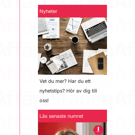
Nyheter
Vet du mer? Har du ett
nyhetstips? Hör av dig till
oss!
Läs senaste numret