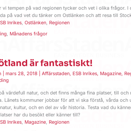
 vi tempen på vad regionen tycker och vet i olika frågor. I 
eda på vad vet du tänker om Ostlänken och att resa till Sto
SB Inrikes
,
Ostlänken
,
Regionen
ing
,
Månadens frågor
tland är fantastiskt!
en
|
mars 28, 2018
|
Affärsstaden
,
ESB Inrikes
,
Magazine
,
Re
ding
 på värdefull natur, och det finns många fina platser, till oc
. Länets kommuner jobbar för att vi ska förstå, vårda och
natur, kultur, och en del av vår historia. Testa vad du känner
platser har du besökt eller känner till?
SB Inrikes
,
Magazine
,
Regionen