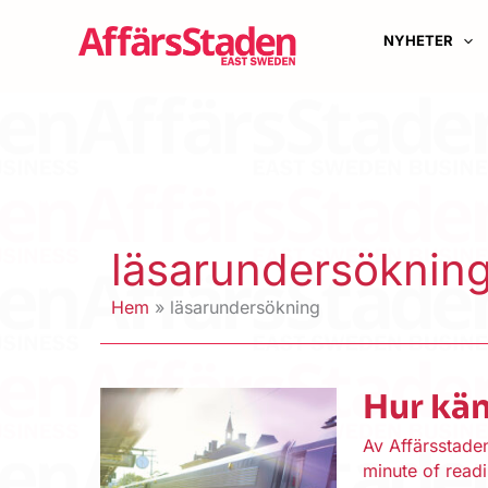
Hoppa
till
NYHETER
innehåll
läsarundersöknin
Hem
läsarundersökning
Hur kä
Av
Affärsstad
minute of read