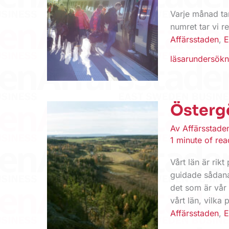
Varje månad tar
numret tar vi r
Affärsstaden
,
E
läsarundersökn
Östergö
Av
Affärsstad
1 minute of rea
Vårt län är rikt
guidade sådana
det som är vår 
vårt län, vilka 
Affärsstaden
,
E