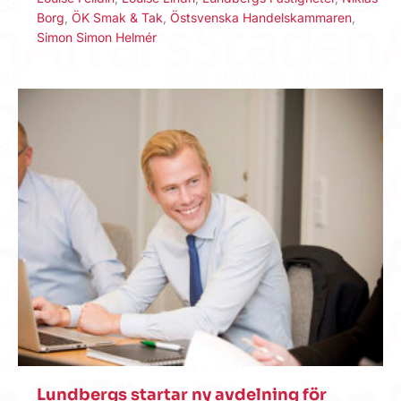
Borg
,
ÖK Smak & Tak
,
Östsvenska Handelskammaren
,
Simon Simon Helmér
Lundbergs startar ny avdelning för