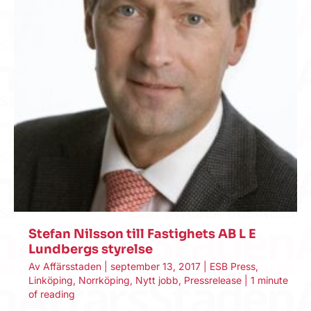
Stefan Nilsson till Fastighets AB L E
Lundbergs styrelse
Av
Affärsstaden
|
september 13, 2017
|
ESB Press
,
Linköping
,
Norrköping
,
Nytt jobb
,
Pressrelease
|
1 minute
of reading