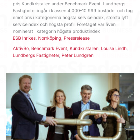
pris Kundkristallen under Benchmark Event. Lundbergs
Fastigheter ingår i klassen 4 000-10 999 bostäder och tog
emot pris i kategorierna högsta serviceindex, största lyft
serviceindex och högsta profil. Företaget var även
nominerat i kategorin högsta produktindex
ESB Inrikes
,
Norrköping
,
Pressrelease
AktivBo
,
Benchmark Event
,
Kundkristallen
,
Louise Lindh
,
Lundbergs Fastigheter
,
Peter Lundgren