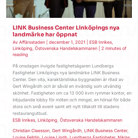
LINK Business Center Linköpings nya
landmärke har öppnat
Av
Affärsstaden
|
december 1, 2021
|
ESB Inrikes
,
Linköping
,
Östsvenska Handelskammaren
|
2 minutes of
reading
På onsdagen invigde fastighetsägaren Lundbergs
Fastigheter Linköpings nya landmärke LINK Business
Center. Den vita, karaktäristiska byggnaden är ritad av
Gert Wingårdh och är såväl en invändig som utvändig
skönhet. Fastigheten om ca 13 000 kvm rymmer kontor, en
inbjudande lobby för möten och mingel, en hörsal för både
stora och små event samt ett nytt tillskott till stadens
restaurangutbud.
ESB Inrikes
,
Linköping
,
Östsvenska Handelskammaren
Christian Claesson
,
Gert Wingårdh
,
LINK Business Center
,
Louise Felldin
,
Louise Lindh
,
Lundbergs Fastigheter
,
Niklas