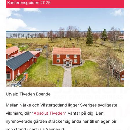
Konferensguiden 2025
Utvalt: Tiveden Boende
Mellan Närke och Västergötland ligger Sveriges sydligaste
vildmark, där "
Absolut Tiveden
" väntar på dig. Den
nyrenoverade gården sträcker sig ända ner till en egen pir
och strand i centrala Sannerud.