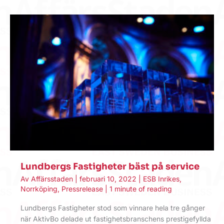
Lundbergs Fastigheter bäst på service
Av
Affärsstaden
|
februari 10, 2022
|
ESB Inrikes
,
Norrköping
,
Pressrelease
|
1 minute of reading
Lundbergs Fastigheter stod som vinnare hela tre gånger
när AktivBo delade ut fastighetsbranschens prestigefyllda