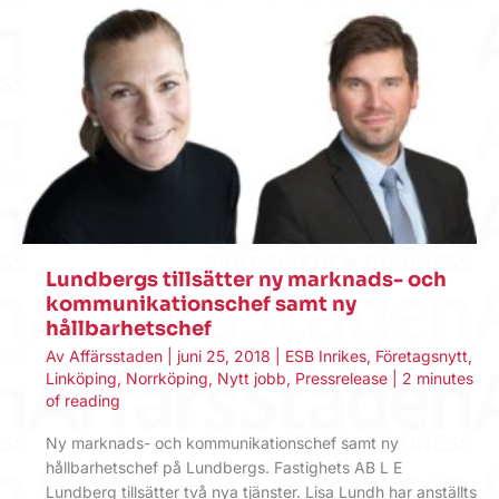
Lundbergs tillsätter ny marknads- och
kommunikationschef samt ny
hållbarhetschef
Av
Affärsstaden
|
juni 25, 2018
|
ESB Inrikes
,
Företagsnytt
,
Linköping
,
Norrköping
,
Nytt jobb
,
Pressrelease
|
2 minutes
of reading
Ny marknads- och kommunikationschef samt ny
hållbarhetschef på Lundbergs. Fastighets AB L E
Lundberg tillsätter två nya tjänster. Lisa Lundh har anställts