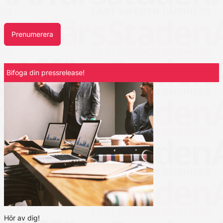
Prenumerera
Bifoga din pressrelease!
Hör av dig!