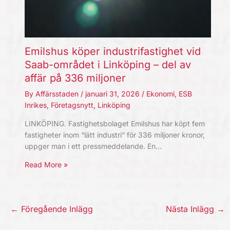
Emilshus köper industrifastighet vid
Saab-området i Linköping – del av
affär på 336 miljoner
By
Affärsstaden
/
januari 31, 2026
/
Ekonomi
,
ESB
Inrikes
,
Företagsnytt
,
Linköping
LINKÖPING. Fastighetsbolaget Emilshus har köpt fem
fastigheter inom “lätt industri” för 336 miljoner kronor,
uppger man i ett pressmeddelande. En…
Read More »
←
Föregående Inlägg
Nästa Inlägg
→