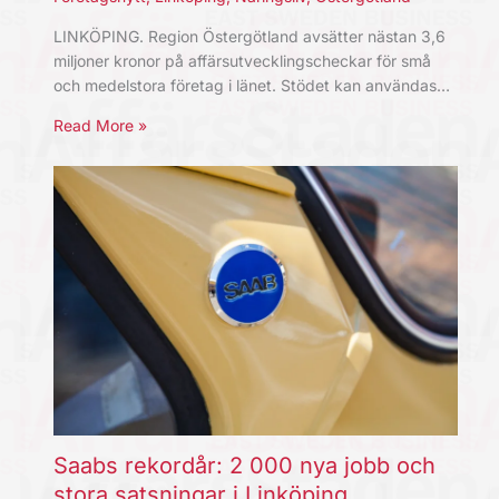
LINKÖPING. Region Östergötland avsätter nästan 3,6
miljoner kronor på affärsutvecklingscheckar för små
och medelstora företag i länet. Stödet kan användas…
Read More »
Saabs rekordår: 2 000 nya jobb och
stora satsningar i Linköping