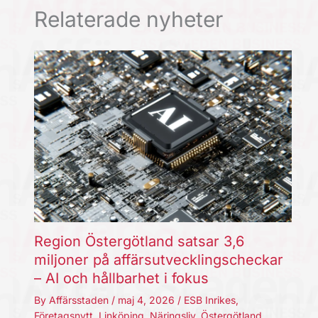
Relaterade nyheter
Region Östergötland satsar 3,6
miljoner på affärsutvecklingscheckar
– AI och hållbarhet i fokus
By
Affärsstaden
/
maj 4, 2026
/
ESB Inrikes
,
Företagsnytt
,
Linköping
,
Näringsliv
,
Östergötland