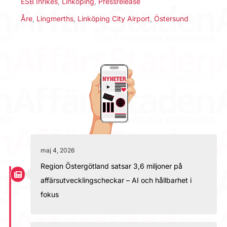
ESB Inrikes
,
Linköping
,
Pressrelease
Åre
,
Lingmerths
,
Linköping City Airport
,
Östersund
maj 4, 2026
Region Östergötland satsar 3,6 miljoner på
affärsutvecklingscheckar – AI och hållbarhet i
fokus