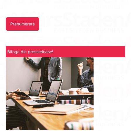
Prenumerera
Bifoga din pressrelease!