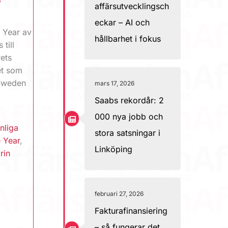
affärsutvecklingsch
eckar – AI och
e Year av
hållbarhet i fokus
till
rets
et som
 Sweden
mars 17, 2026
Saabs rekordår: 2
000 nya jobb och
nliga
stora satsningar i
 Year
,
Linköping
rin
februari 27, 2026
Fakturafinansiering
– så fungerar det