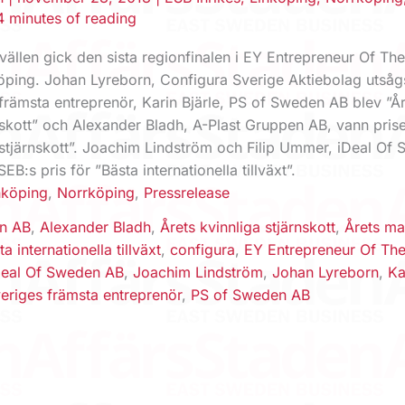
4 minutes of reading
ällen gick den sista regionfinalen i EY Entrepreneur Of Th
öping. Johan Lyreborn, Configura Sverige Aktiebolag utsågs 
främsta entreprenör, Karin Bjärle, PS of Sweden AB blev ”Å
rnskott” och Alexander Bladh, A-Plast Gruppen AB, vann pris
 stjärnskott”. Joachim Lindström och Filip Ummer, iDeal Of
EB:s pris för ”Bästa internationella tillväxt”.
nköping
,
Norrköping
,
Pressrelease
en AB
,
Alexander Bladh
,
Årets kvinnliga stjärnskott
,
Årets ma
ta internationella tillväxt
,
configura
,
EY Entrepreneur Of The
Deal Of Sweden AB
,
Joachim Lindström
,
Johan Lyreborn
,
Ka
eriges främsta entreprenör
,
PS of Sweden AB