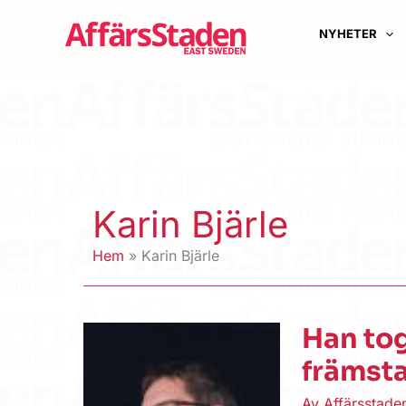
Hoppa
till
NYHETER
innehåll
Karin Bjärle
Hem
Karin Bjärle
Han tog
främst
Av
Affärsstad