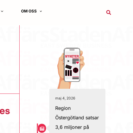
OM OSS
Sök
maj 4, 2026
Region
ges
Östergötland satsar
3,6 miljoner på
,