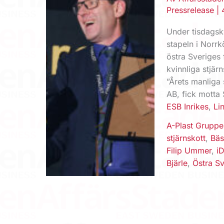
Pressrelease
|
Under tisdagskv
stapeln i Norrk
östra Sveriges 
kvinnliga stjä
”Årets manliga
AB, fick motta S
ESB Inrikes
,
Li
A-Plast Grupp
stjärnskott
,
Bäs
Filip Ummer
,
i
Bjärle
,
Östra Sv