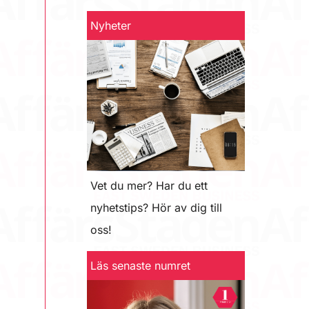
Nyheter
Vet du mer? Har du ett
nyhetstips? Hör av dig till
oss!
Läs senaste numret