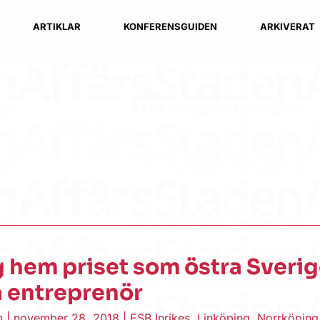
ARTIKLAR
KONFERENSGUIDEN
ARKIVERAT
 hem priset som östra Sveri
a entreprenör
en
|
november 28, 2018
|
ESB Inrikes
,
Linköping
,
Norrköping