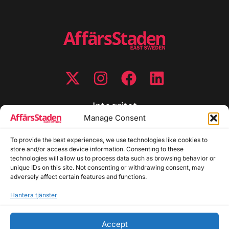
Integritet
Manage Consent
Integritetspolicy
To provide the best experiences, we use technologies like cookies to
Cookiepolicy
store and/or access device information. Consenting to these
Disclaimer
technologies will allow us to process data such as browsing behavior or
Redaktionell policy
unique IDs on this site. Not consenting or withdrawing consent, may
Utgivarinformation
adversely affect certain features and functions.
Hantera tjänster
Kontakta oss
Accept
Allmänna frågor: info@affarsstaden.se | Tipsa