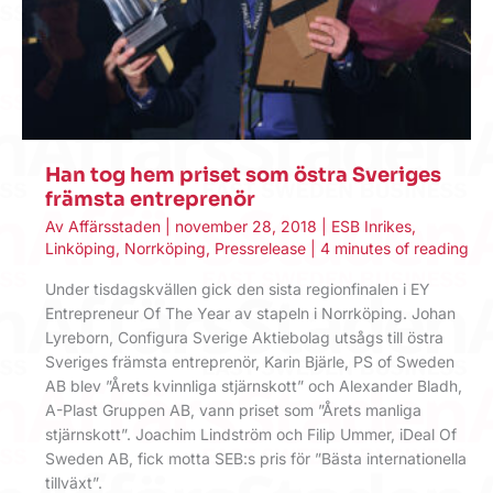
Han tog hem priset som östra Sveriges
främsta entreprenör
Av
Affärsstaden
|
november 28, 2018
|
ESB Inrikes
,
Linköping
,
Norrköping
,
Pressrelease
|
4 minutes of reading
Under tisdagskvällen gick den sista regionfinalen i EY
Entrepreneur Of The Year av stapeln i Norrköping. Johan
Lyreborn, Configura Sverige Aktiebolag utsågs till östra
Sveriges främsta entreprenör, Karin Bjärle, PS of Sweden
AB blev ”Årets kvinnliga stjärnskott” och Alexander Bladh,
A-Plast Gruppen AB, vann priset som ”Årets manliga
stjärnskott”. Joachim Lindström och Filip Ummer, iDeal Of
Sweden AB, fick motta SEB:s pris för ”Bästa internationella
tillväxt”.