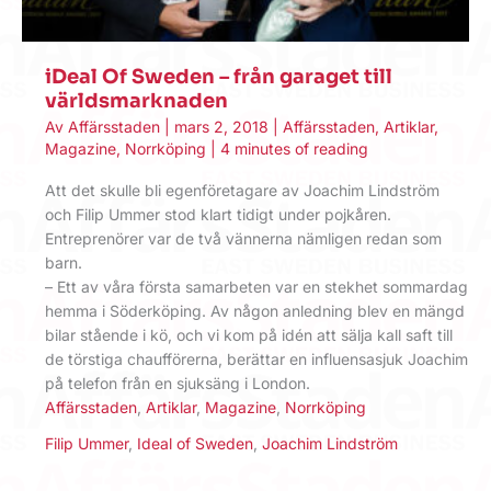
iDeal Of Sweden – från garaget till
världsmarknaden
Av
Affärsstaden
|
mars 2, 2018
|
Affärsstaden
,
Artiklar
,
Magazine
,
Norrköping
|
4 minutes of reading
Att det skulle bli egenföretagare av Joachim Lindström
och Filip Ummer stod klart tidigt under pojkåren.
Entreprenörer var de två vännerna nämligen redan som
barn.
– Ett av våra första samarbeten var en stekhet sommardag
hemma i Söderköping. Av någon anledning blev en mängd
bilar stående i kö, och vi kom på idén att sälja kall saft till
de törstiga chaufförerna, berättar en influensasjuk Joachim
på telefon från en sjuksäng i London.
Affärsstaden
,
Artiklar
,
Magazine
,
Norrköping
Filip Ummer
,
Ideal of Sweden
,
Joachim Lindström