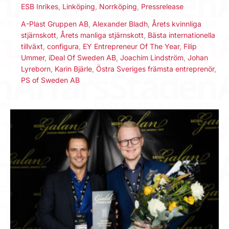
ESB Inrikes
,
Linköping
,
Norrköping
,
Pressrelease
A-Plast Gruppen AB
,
Alexander Bladh
,
Årets kvinnliga
stjärnskott
,
Årets manliga stjärnskott
,
Bästa internationella
tillväxt
,
configura
,
EY Entrepreneur Of The Year
,
Filip
Ummer
,
iDeal Of Sweden AB
,
Joachim Lindström
,
Johan
Lyreborn
,
Karin Bjärle
,
Östra Sveriges främsta entreprenör
,
PS of Sweden AB