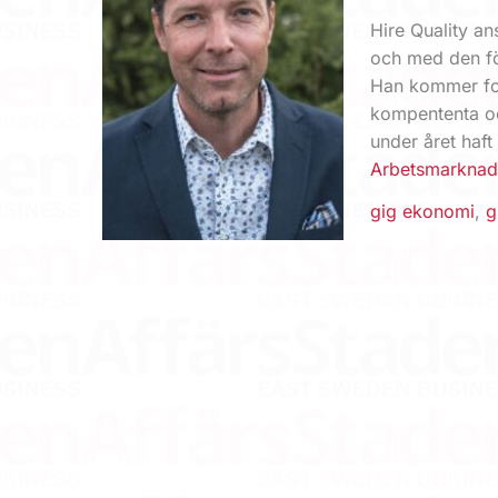
Hire Quality an
och med den för
Han kommer fort
kompententa oc
under året haft
Arbetsmarkna
gig ekonomi
,
g