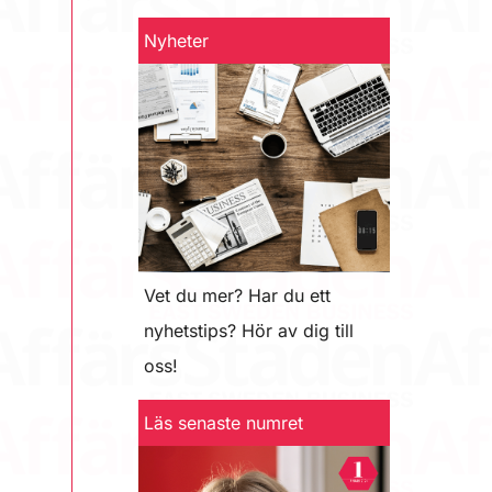
Nyheter
Vet du mer? Har du ett
nyhetstips? Hör av dig till
oss!
Läs senaste numret