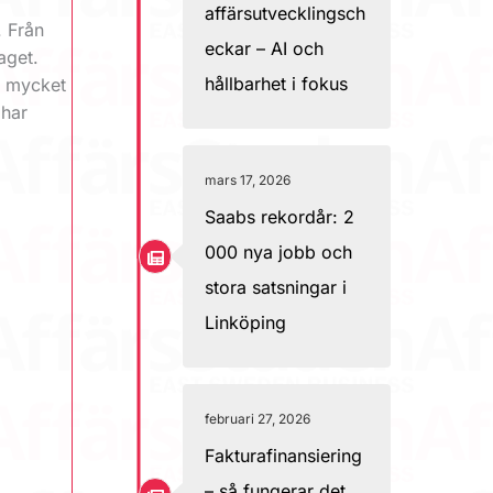
affärsutvecklingsch
. Från
eckar – AI och
aget.
hållbarhet i fokus
r mycket
 har
mars 17, 2026
Saabs rekordår: 2
000 nya jobb och
stora satsningar i
Linköping
februari 27, 2026
Fakturafinansiering
– så fungerar det