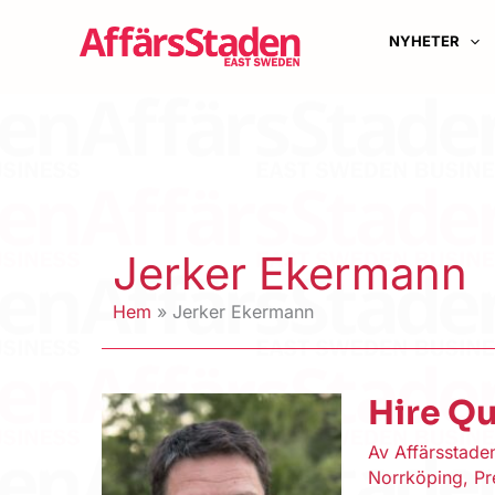
Hoppa
till
NYHETER
innehåll
Jerker Ekermann
Hem
Jerker Ekermann
Hire Qu
Av
Affärsstad
Norrköping
,
Pr