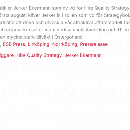
ställer Jerker Ekermann som ny vd för Hire Quality Strategy
sta augusti kliver Jerker in i rollen som vd för Strategybol
sätta att driva och utveckla vår attraktiva affärsmodell fö
h erfarna konsulter inom verksamhetsutveckling och IT. Vi
 en mycket stark tillväxt i Östergötland
d
,
ESB Press
,
Linköping
,
Norrköping
,
Pressrelease
iggare
,
Hire Quality Strategy
,
Jerker Ekermann