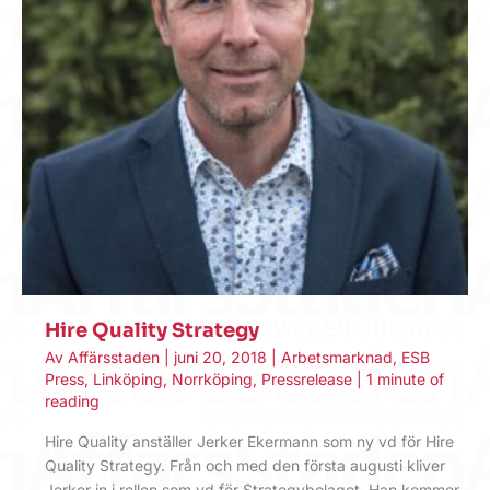
Hire Quality Strategy
Av
Affärsstaden
|
juni 20, 2018
|
Arbetsmarknad
,
ESB
Press
,
Linköping
,
Norrköping
,
Pressrelease
|
1 minute of
reading
Hire Quality anställer Jerker Ekermann som ny vd för Hire
Quality Strategy. Från och med den första augusti kliver
Jerker in i rollen som vd för Strategybolaget. Han kommer