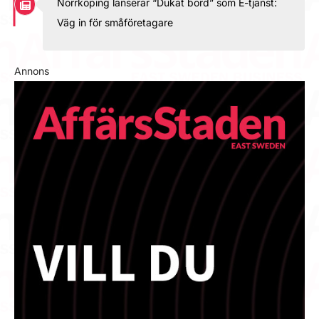
Norrköping lanserar “Dukat bord” som E-tjänst:
Väg in för småföretagare
Annons