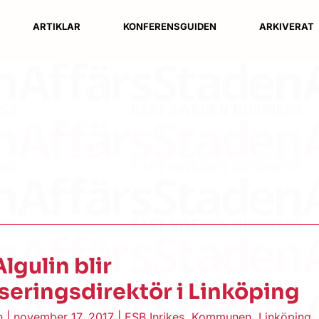
ARTIKLAR
KONFERENSGUIDEN
ARKIVERAT
lgulin blir
iseringsdirektör i Linköping
en
|
november 17, 2017
|
ESB Inrikes
,
Kommunen
,
Linköping
,