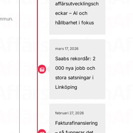
affärsutvecklingsch
eckar – AI och
kommun.
hållbarhet i fokus
mars 17, 2026
Saabs rekordår: 2
000 nya jobb och
stora satsningar i
Linköping
februari 27, 2026
Fakturafinansiering
– så fungerar det