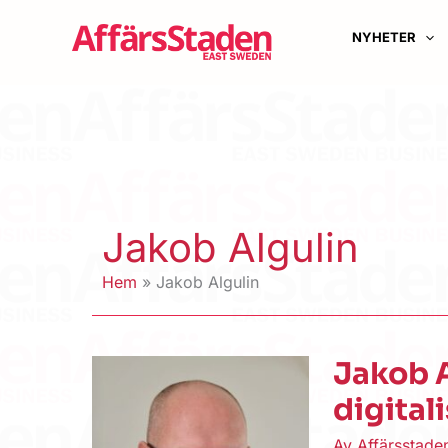
Hoppa
till
NYHETER
innehåll
Jakob Algulin
Hem
Jakob Algulin
Jakob A
digital
Av
Affärsstad