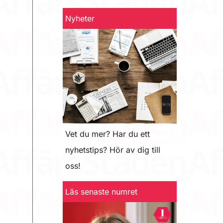
Nyheter
Vet du mer? Har du ett
nyhetstips? Hör av dig till
oss!
Läs senaste numret