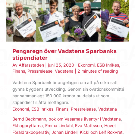
Pengaregn över Vadstena Sparbanks
stipendiater
Av
Affärsstaden
|
juni 25, 2020
|
Ekonomi
,
ESB Inrikes
,
Finans
,
Pressrelease
,
Vadstena
|
2 minutes of reading
Vadstena Sparbank är angelägen om att på olika sätt
gynna bygdens utveckling. Genom sin ovationskommitté
har sammanlagt 150 000 kronor nu delats ut som
stipendier till åtta mottagare.
Ekonomi
,
ESB Inrikes
,
Finans
,
Pressrelease
,
Vadstena
Bernd Beckmann
,
bok om Vasarnas äventyr i Vadstena
,
Ekhagaryttarna
,
Emma Lindahl
,
Eva Mattsson
,
Hovet
Föräldrakooperativ
,
Johan Lindell
,
Kicki och Leif Roxvret
,