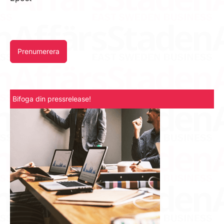
Prenumerera
Bifoga din pressrelease!