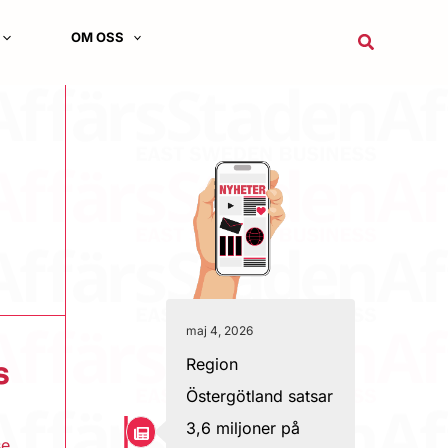
OM OSS
Sök
maj 4, 2026
Region
s
Östergötland satsar
3,6 miljoner på
se
,