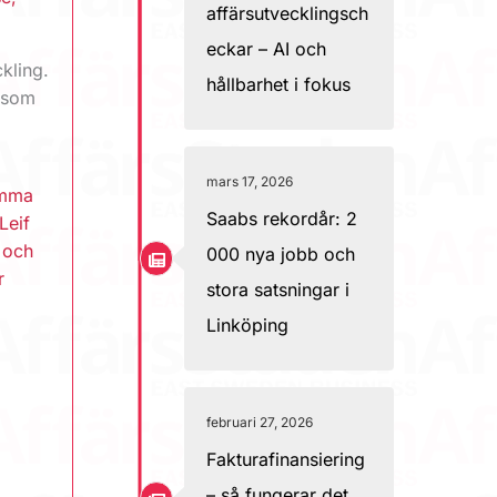
affärsutvecklingsch
eckar – AI och
kling.
hållbarhet i fokus
 som
mars 17, 2026
mma
Saabs rekordår: 2
Leif
 och
000 nya jobb och
r
stora satsningar i
Linköping
februari 27, 2026
Fakturafinansiering
– så fungerar det