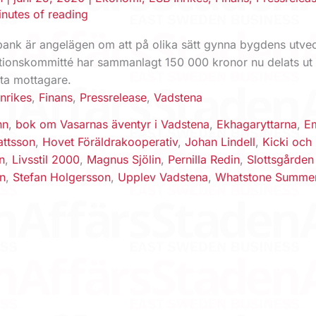
inutes of reading
ank är angelägen om att på olika sätt gynna bygdens utvec
ionskommitté har sammanlagt 150 000 kronor nu delats ut
åtta mottagare.
nrikes
,
Finans
,
Pressrelease
,
Vadstena
nn
,
bok om Vasarnas äventyr i Vadstena
,
Ekhagaryttarna
,
E
ttsson
,
Hovet Föräldrakooperativ
,
Johan Lindell
,
Kicki och 
n
,
Livsstil 2000
,
Magnus Sjölin
,
Pernilla Redin
,
Slottsgården
n
,
Stefan Holgersson
,
Upplev Vadstena
,
Whatstone Summe