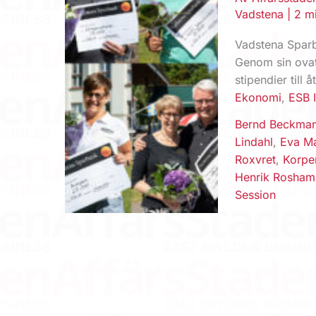
Vadstena
|
2 m
Vadstena Sparb
Genom sin ovat
stipendier till 
Ekonomi
,
ESB I
Bernd Beckma
Lindahl
,
Eva Ma
Roxvret
,
Korpe
Henrik Rosham
Session