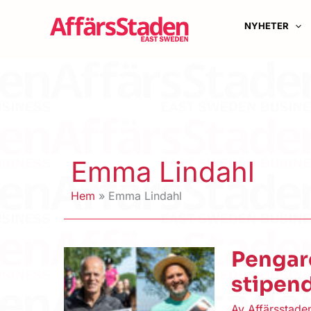
Hoppa
till
NYHETER
innehåll
Emma Lindahl
Hem
Emma Lindahl
Pengar
stipend
Av
Affärsstad