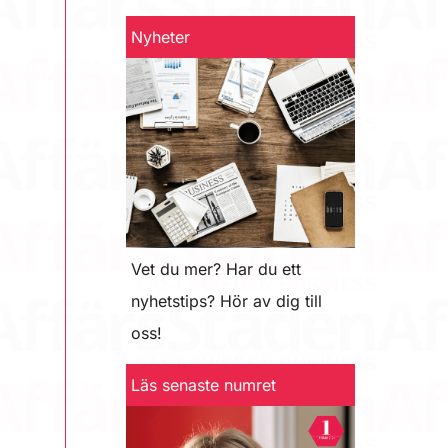
Nyheter
Vet du mer? Har du ett
nyhetstips? Hör av dig till
oss!
Läs senaste numret