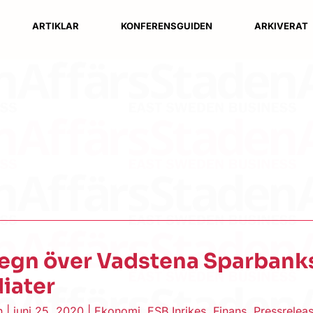
ARTIKLAR
KONFERENSGUIDEN
ARKIVERAT
egn över Vadstena Sparbank
iater
en
|
juni 25, 2020
|
Ekonomi
,
ESB Inrikes
,
Finans
,
Pressrelea