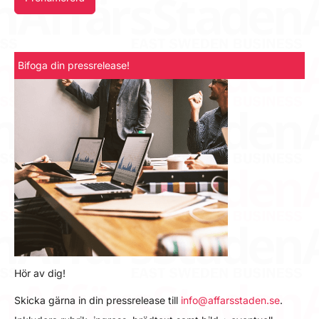
Bifoga din pressrelease!
Hör av dig!
Skicka gärna in din pressrelease till
info@affarsstaden.se
.