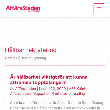
Hoppa
till
innehåll
Hållbar rekrytering
Hem
Hållbar rekrytering
Är hållbarhet viktigt för att kunna
attrahera topptalanger?
Av
Affärsstaden
|
januari 22, 2020
|
AES Krönika
,
Affärsstaden
,
Magazine
|
4 minutes of reading
Att rekrytera rätt personal är A och O för de flesta företag.
Under de senaste åren har detta blivit alltmer kopplat till