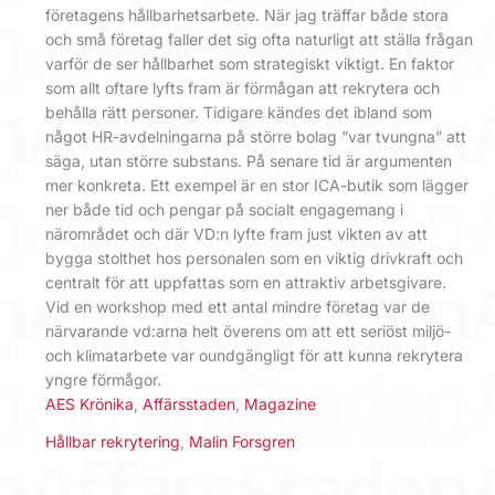
företagens hållbarhetsarbete. När jag träffar både stora
och små företag faller det sig ofta naturligt att ställa frågan
varför de ser hållbarhet som strategiskt viktigt. En faktor
som allt oftare lyfts fram är förmågan att rekrytera och
behålla rätt personer. Tidigare kändes det ibland som
något HR-avdelningarna på större bolag ”var tvungna” att
säga, utan större substans. På senare tid är argumenten
mer konkreta. Ett exempel är en stor ICA-butik som lägger
ner både tid och pengar på socialt engagemang i
närområdet och där VD:n lyfte fram just vikten av att
bygga stolthet hos personalen som en viktig drivkraft och
centralt för att uppfattas som en attraktiv arbetsgivare.
Vid en workshop med ett antal mindre företag var de
närvarande vd:arna helt överens om att ett seriöst miljö-
och klimatarbete var oundgängligt för att kunna rekrytera
yngre förmågor.
AES Krönika
,
Affärsstaden
,
Magazine
Hållbar rekrytering
,
Malin Forsgren