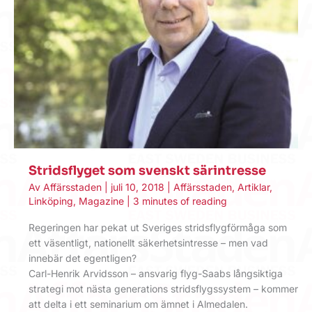
Stridsflyget som svenskt särintresse
Av
Affärsstaden
|
juli 10, 2018
|
Affärsstaden
,
Artiklar
,
Linköping
,
Magazine
|
3 minutes of reading
Regeringen har pekat ut Sveriges stridsflygförmåga som
ett väsentligt, nationellt säkerhetsintresse – men vad
innebär det egentligen?
Carl-Henrik Arvidsson – ansvarig flyg-Saabs långsiktiga
strategi mot nästa generations stridsflygssystem – kommer
att delta i ett seminarium om ämnet i Almedalen.