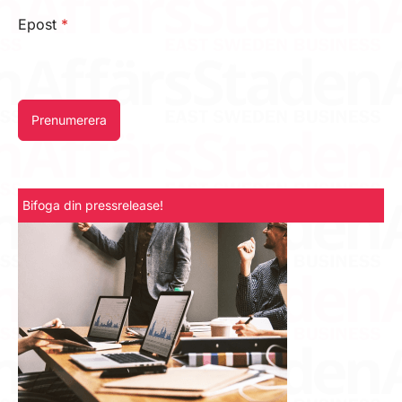
Epost
*
Prenumerera
Bifoga din pressrelease!