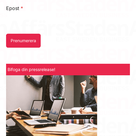
Epost
*
Prenumerera
Bifoga din pressrelease!