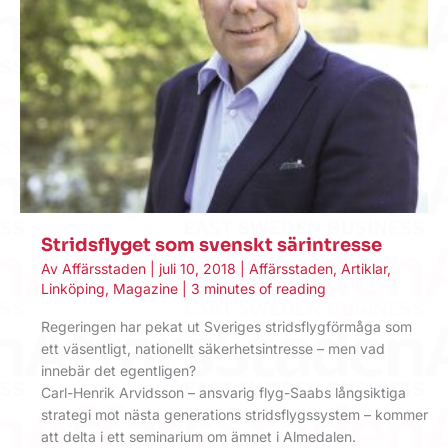
Stridsflyget som svenskt särintresse
Av
Affärsstaden
|
juli 10, 2018
|
Affärsstaden
,
Artiklar
,
Linköping
,
Magazine
|
3 minutes of reading
Regeringen har pekat ut Sveriges stridsflygförmåga som
ett väsentligt, nationellt säkerhetsintresse – men vad
innebär det egentligen?
Carl-Henrik Arvidsson – ansvarig flyg-Saabs långsiktiga
strategi mot nästa generations stridsflygssystem – kommer
att delta i ett seminarium om ämnet i Almedalen.