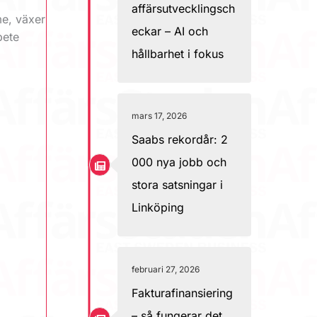
affärsutvecklingsch
me, växer
eckar – AI och
bete
hållbarhet i fokus
mars 17, 2026
Saabs rekordår: 2
000 nya jobb och
stora satsningar i
Linköping
februari 27, 2026
Fakturafinansiering
– så fungerar det