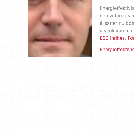
Energieffektivi
och vidareutve
tillsätter nu b
utvecklingen mo
ESB Inrikes
,
Fö
Energieffektivi