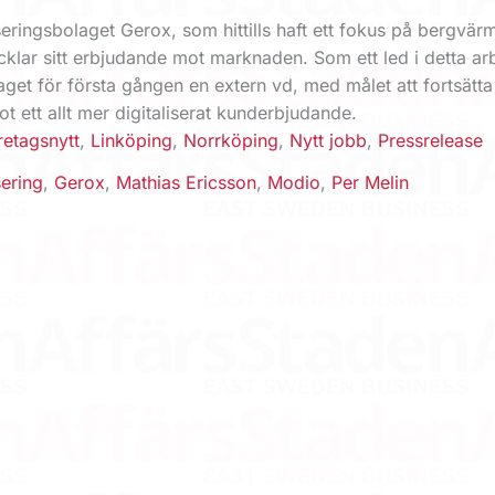
seringsbolaget Gerox, som hittills haft ett fokus på bergvär
cklar sitt erbjudande mot marknaden. Som ett led i detta ar
olaget för första gången en extern vd, med målet att fortsätta
t ett allt mer digitaliserat kunderbjudande.
retagsnytt
,
Linköping
,
Norrköping
,
Nytt jobb
,
Pressrelease
sering
,
Gerox
,
Mathias Ericsson
,
Modio
,
Per Melin