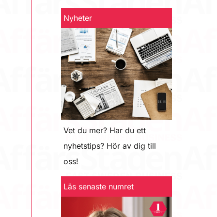
Nyheter
Vet du mer? Har du ett
nyhetstips? Hör av dig till
oss!
Läs senaste numret