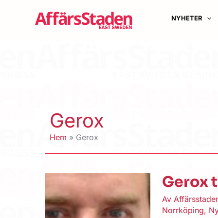
Hoppa
till
NYHETER
innehåll
Gerox
Hem
Gerox
Gerox t
Av
Affärsstad
Norrköping
,
Ny