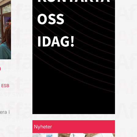
a
,
ESB
era i
Nyheter