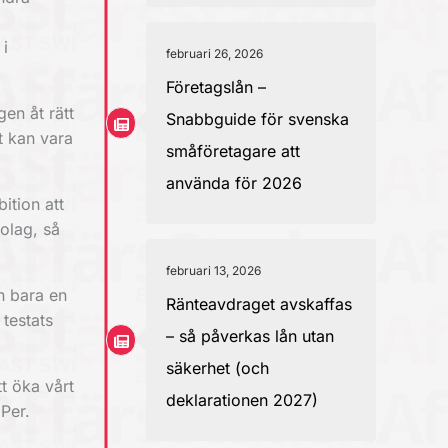
 i
februari 26, 2026
Företagslån –
gen åt rätt
Snabbguide för svenska
t kan vara
småföretagare att
använda för 2026
ition att
olag, så
februari 13, 2026
n bara en
Ränteavdraget avskaffas
 testats
– så påverkas lån utan
säkerhet (och
tt öka vårt
deklarationen 2027)
 Per.