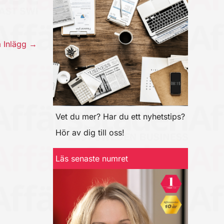
a Inlägg
→
Vet du mer? Har du ett nyhetstips?
Hör av dig till oss!
Läs senaste numret