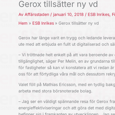
Gerox tillsätter ny vd
Av
Affärsstaden
/
januari 10, 2018
/
ESB Inrikes
,
F
Hem
ESB Inrikes
Gerox tillsätter ny vd
Gerox har länge varit en trygg och ledande levera
ute med att erbjuda en fullt ut digitaliserad och 
– Vi tröttnade helt enkelt på att vara beroende av
tillgänglighet, säger Per Melin, en av grundarna ti
för fastigheter så kan vi konstatera att vi redan ä
oss för att förtydliga våra mål och dessutom rekry
Valet föll på Mathias Ericsson, med en tydlig bakg
arbeta med stora börsnoterade bolag.
– Jag ser en väldigt spännande resa för Gerox fr
energieffektiviseringar och att göra det med digi
befinner sig i framkanten av utvecklingen. Jag se