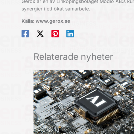
Gerox är en av Linköpingsbolaget Modio AB:s kun
synergier i ett ökat samarbete.
Källa: www.gerox.se
Relaterade nyheter