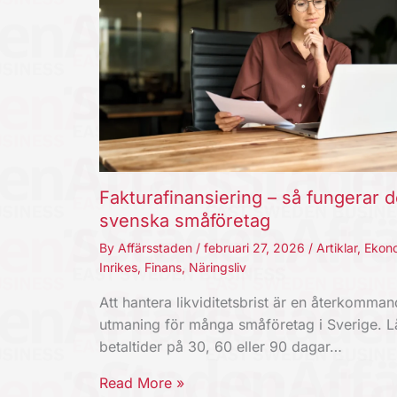
Fakturafinansiering – så fungerar d
svenska småföretag
By
Affärsstaden
/
februari 27, 2026
/
Artiklar
,
Ekon
Inrikes
,
Finans
,
Näringsliv
Att hantera likviditetsbrist är en återkomma
utmaning för många småföretag i Sverige. 
betaltider på 30, 60 eller 90 dagar…
Read More »