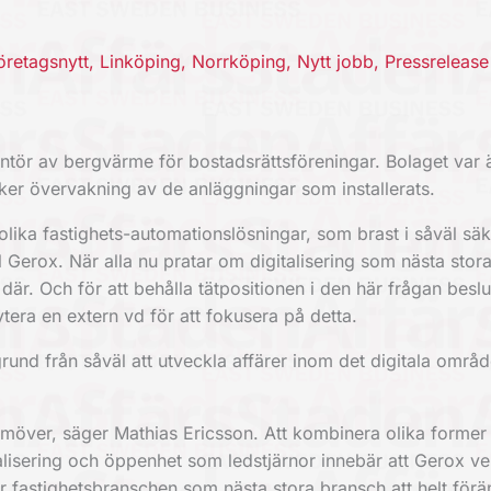
öretagsnytt
,
Linköping
,
Norrköping
,
Nytt jobb
,
Pressrelease
ntör av bergvärme för bostadsrättsföreningar. Bolaget var ä
säker övervakning av de anläggningar som installerats.
 olika fastighets-automationslösningar, som brast i såväl s
ll Gerox. När alla nu pratar om digitalisering som nästa sto
r där. Och för att behålla tätpositionen i den här frågan besl
tera en extern vd för att fokusera på detta.
rund från såväl att utveckla affärer inom det digitala områd
amöver, säger Mathias Ericsson. Att kombinera olika former
talisering och öppenhet som ledstjärnor innebär att Gerox ve
r fastighetsbranschen som nästa stora bransch att helt förä