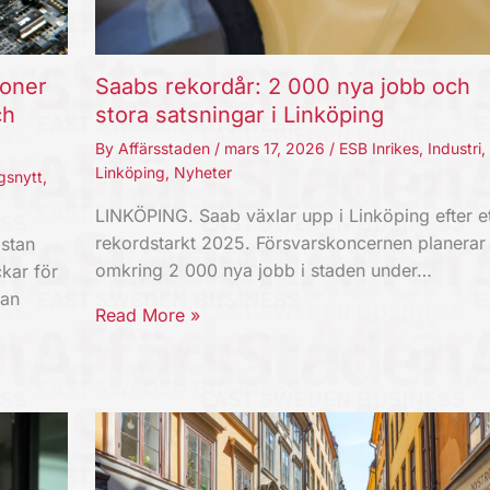
joner
Saabs rekordår: 2 000 nya jobb och
ch
stora satsningar i Linköping
By
Affärsstaden
/
mars 17, 2026
/
ESB Inrikes
,
Industri
,
Linköping
,
Nyheter
gsnytt
,
LINKÖPING. Saab växlar upp i Linköping efter et
rekordstarkt 2025. Försvarskoncernen planerar
stan
omkring 2 000 nya jobb i staden under…
kar för
kan
Read More »