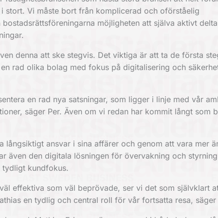
 i stort. Vi måste bort från komplicerad och oförståelig
ostadsrättsföreningarna möjligheten att själva aktivt delta
ningar.
n denna att ske stegvis. Det viktiga är att ta de första ste
m en rad olika bolag med fokus på digitalisering och säkerhe
tera en rad nya satsningar, som ligger i linje med vår amb
ioner, säger Per. Även om vi redan har kommit långt som b
a långsiktigt ansvar i sina affärer och genom att vara mer ä
ar även den digitala lösningen för övervakning och styrning
 tydligt kundfokus.
väl effektiva som väl beprövade, ser vi det som självklart a
ias en tydlig och central roll för vår fortsatta resa, säger