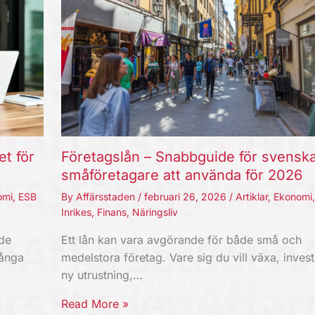
et för
Företagslån – Snabbguide för svensk
småföretagare att använda för 2026
omi
,
ESB
By
Affärsstaden
/
februari 26, 2026
/
Artiklar
,
Ekonomi
Inrikes
,
Finans
,
Näringsliv
nde
Ett lån kan vara avgörande för både små och
Långa
medelstora företag. Vare sig du vill växa, invest
ny utrustning,…
Read More »