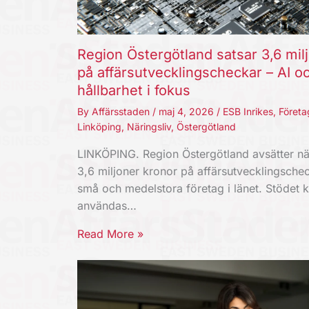
Region Östergötland satsar 3,6 mil
på affärsutvecklingscheckar – AI o
hållbarhet i fokus
By
Affärsstaden
/
maj 4, 2026
/
ESB Inrikes
,
Företa
Linköping
,
Näringsliv
,
Östergötland
LINKÖPING. Region Östergötland avsätter nä
3,6 miljoner kronor på affärsutvecklingschec
små och medelstora företag i länet. Stödet 
användas…
Read More »