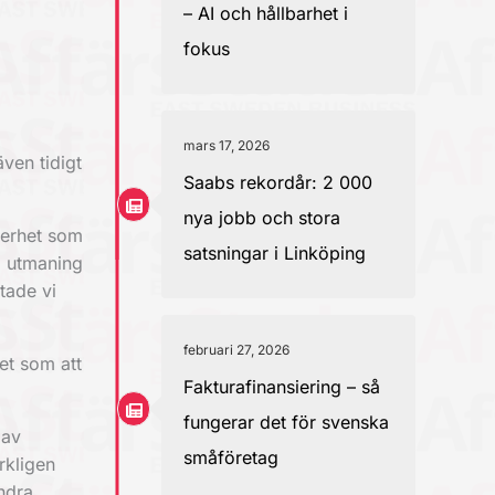
– AI och hållbarhet i
fokus
mars 17, 2026
ven tidigt
Saabs rekordår: 2 000
nya jobb och stora
äkerhet som
satsningar i Linköping
ra utmaning
utade vi
februari 27, 2026
et som att
Fakturafinansiering – så
fungerar det för svenska
 av
småföretag
rkligen
ndra