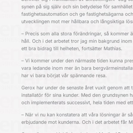
synen på sig själv och sin betydelse för samhället
fastighetsautomation och ge fastighetsägarna och b
utvecklingen mot mer hållbara och långsiktiga lös
– Precis som alla stora förändringar, så kommer äve
håll. Och i det arbetet tror jag min bakgrund ino
ett bra bidrag till helheten, fortsätter Mathias.
– Vi kommer under den närmaste tiden kunna presen
vara ledande inom mer än bara bergvärmeinstallat
har vi bara börjat vår spännande resa.
Gerox har under de senaste året vuxit genom att t
installatör för sina kunder. Med den grundsynen h
och implementerats successivt, hela tiden med ett
– När vi nu kan konstatera att våra lösningar är så
erbjudande mot kunderna. Och i det arbetet får Math